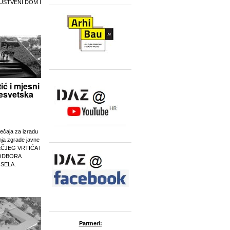
UŠTVENI DOM I
tić i mjesni
esvetska
ječaja za izradu
nja zgrade javne
EČJEG VRTIĆA I
ODBORA
 SELA.
Partneri: