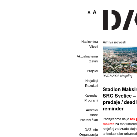
A
A
Naslovnica
Arhiva novosti
Vijesti
Aktualna tema
Osvrti
Projekti
06/07/2026 Natječaj
Natječaji
Rezultati
Stadion Maksim
SRC Svetice –
Kalendar
Programi
predaje / deadl
reminder
Arhitekti
Tvrtke
Podsjećamo da je
rok 
Postani član
makete
za međunarod
natječaj za izradu idej
DAZ Info
arhitektonsko-urbanist
Organizacija