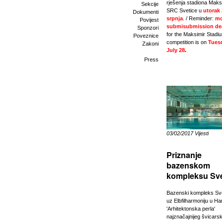
rješenja stadiona Maksi
Sekcije
SRC Svetice u
utorak 
Dokumenti
srpnja
. / Reminder:
mo
Povijest
submisubmission de
Sponzori
for the Maksimir Stadi
Poveznice
competition is on
Tues
Zakoni
July 28
.
Press
03/02/2017 Vijesti
Priznanje
bazenskom
kompleksu Sve
Bazenski kompleks Sve
uz Elbfilharmoniju u H
'Arhitektonska perla'
najznačajnijeg švicars