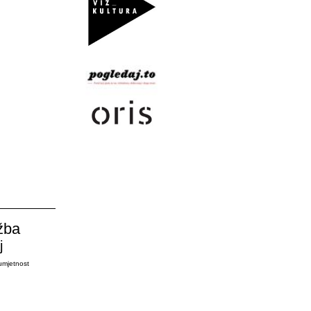
žba
j
umjetnost