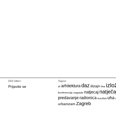
DAZ bilten:
Tagovi:
izlo
daz
arhitektura
dizajn
Prijavite se
af
hka
natječa
natjecaj
konferencija
nagrade
predavanje
radionica
uha
rezultati
Zagreb
urbanizam