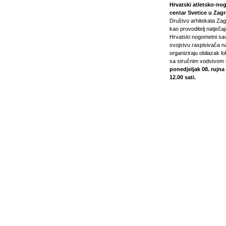
Hrvatski atletsko-no
centar Svetice u Zag
Društvo arhitekata Za
kao provoditelj natječaj
Hrvatski nogometni sa
svojstvu raspisivača na
organiziraju obilazak lo
sa stručnim vodstvom 
ponedjeljak 08. rujna
12.00 sati.