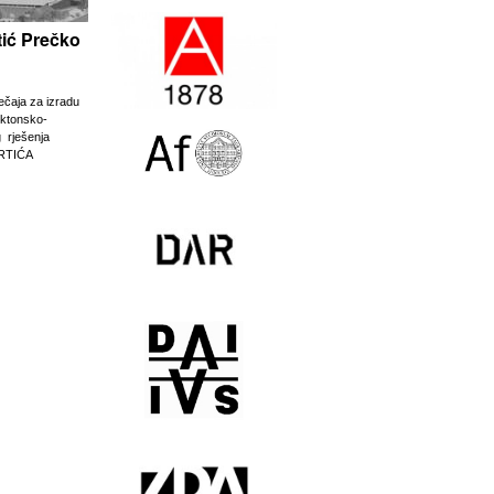
rtić Prečko
ječaja za izradu
ektonsko-
g rješenja
RTIĆA