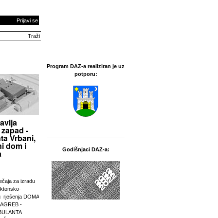
Prijavi se
Program DAZ-a realiziran je uz
potporu:
avlja
 zapad -
ta Vrbani,
i dom i
Godišnjaci DAZ-a:
a
ječaja za izradu
ektonsko-
g rješenja DOMA
ZAGREB -
BULANTA