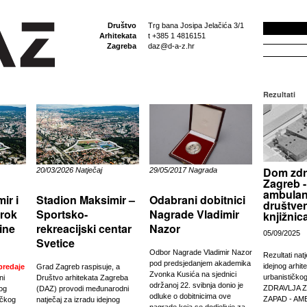
Društvo
Trg bana Josipa Jelačića 3/1
Arhitekata
t +385 1 4816151
Zagreba
daz@d-a-z.hr
Rezultati
Dom zdr
29/05/2017 Nagrada
20/03/2026 Natječaj
Zagreb -
ambulan
Odabrani dobitnici
ir i
Stadion Maksimir –
društven
Nagrade Vladimir
 rok
Sportsko-
knjižnic
Nazor
ine
rekreacijski centar
05/09/2025
Svetice
Odbor Nagrade Vladimir Nazor
Rezultati nat
pod predsjedanjem akademika
idejnog arhit
predaje
Grad Zagreb raspisuje, a
Zvonka Kusića na sjednici
urbanističko
ni
Društvo arhitekata Zagreba
održanoj 22. svibnja donio je
ZDRAVLJA 
nog
(DAZ) provodi međunarodni
odluke o dobitnicima ove
ZAPAD - AM
ičkog
natječaj za izradu idejnog
nagrade koja se dodjeljuje za