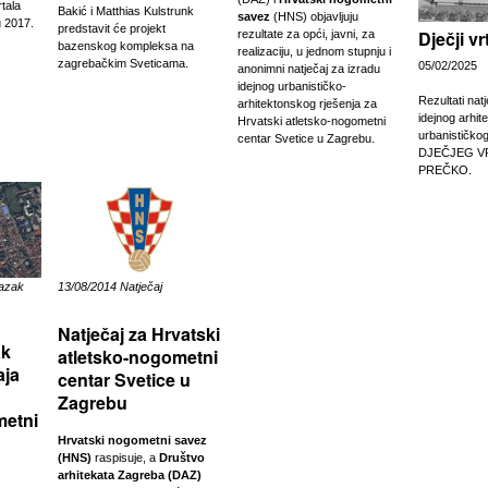
tala
Bakić i Matthias Kulstrunk
savez
(HNS) objavljuju
u 2017.
predstavit će projekt
Dječji v
rezultate za opći, javni, za
bazenskog kompleksa na
realizaciju, u jednom stupnju i
zagrebačkim Sveticama.
05/02/2025
anonimni natječaj za izradu
idejnog urbanističko-
Rezultati nat
arhitektonskog rješenja za
idejnog arhit
Hrvatski atletsko-nogometni
urbanističko
centar Svetice u Zagrebu.
DJEČJEG V
PREČKO.
lazak
13/08/2014 Natječaj
Natječaj za Hrvatski
ak
atletsko-nogometni
aja
centar Svetice u
Zagrebu
metni
Hrvatski nogometni savez
(HNS)
raspisuje, a
Društvo
arhitekata Zagreba (DAZ)