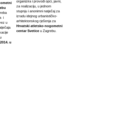
organizira i provodi opći, javni,
gometni
za realizaciju, u jednom
rebu
stupnju i anonimni natječaj za
greba
izradu idejnog urbanističko-
a i
arhitektonskog rješenja za
vez u
Hrvatski atletsko-nogometni
tječaja
centar Svetice
u Zagrebu.
kacije
u
 2014. u