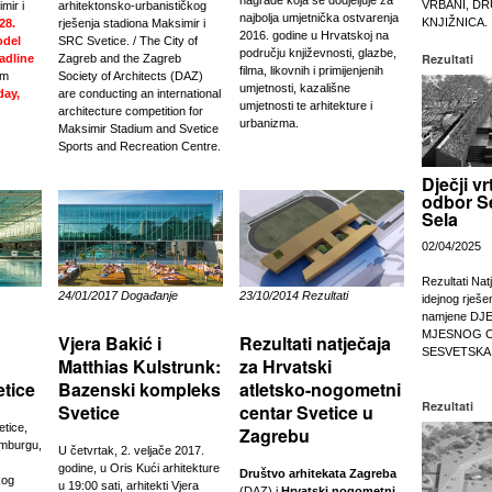
VRBANI, DR
mir i
arhitektonsko-urbanističkog
najbolja umjetnička ostvarenja
KNJIŽNICA.
28.
rješenja stadiona Maksimir i
2016. godine u Hrvatskoj na
del
SRC Svetice. / The City of
području književnosti, glazbe,
Rezultati
adline
Zagreb and the Zagreb
filma, likovnih i primijenjenih
um
Society of Architects (DAZ)
umjetnosti, kazališne
day,
are conducting an international
umjetnosti te arhitekture i
architecture competition for
urbanizma.
Maksimir Stadium and Svetice
Sports and Recreation Centre.
Dječji vr
odbor S
Sela
02/04/2025
Rezultati Nat
24/01/2017 Događanje
23/10/2014 Rezultati
idejnog rješe
namjene DJ
MJESNOG 
Vjera Bakić i
Rezultati natječaja
SESVETSKA
Matthias Kulstrunk:
za Hrvatski
tice
Bazenski kompleks
atletsko-nogometni
Rezultati
Svetice
centar Svetice u
tice,
Zagrebu
amburgu,
U četvrtak, 2. veljače 2017.
godine, u Oris Kući arhitekture
Društvo arhitekata Zagreba
kog
u 19:00 sati, arhitekti Vjera
(DAZ) i
Hrvatski nogometni