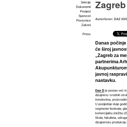
Zagreb
Sekcije
Dokumenti
Povijest
Sponzori
Autor/izvor: DAZ 03/
Poveznice
Zakoni
Press
Danas počinje 
će široj javnos
„Zagreb za me
partnerima Arh
Akupunkturom 
javnoj rasprav
nastavku.
Dan D
je postao već tr
dizajnera i srodnih st
trendovima, proizvodima
U posljednje dvije godi
segmente festivala; gla
komercijalnu izložbu (D
škola, fakulteta, udruga
dizajnersku produkciju i