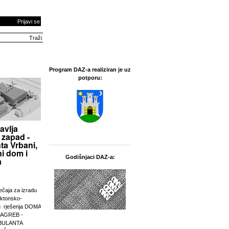
Prijavi se
Program DAZ-a realiziran je uz
potporu:
avlja
 zapad -
ta Vrbani,
i dom i
Godišnjaci DAZ-a:
a
ječaja za izradu
ektonsko-
g rješenja DOMA
ZAGREB -
BULANTA