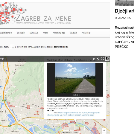
Dječji v
05/02/2025
Rezultati nat
idejnog arhit
urbanističko
DJEČJEG V
PREČKO.