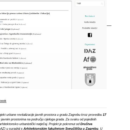
book
ojekt urbane revitalizacije javnih prostora u gradu Zagrebu kroz provedbu
17
 u javnim prostorima na području cijeloga grada. Za svaku od pojedinih
arhitektonsko-urbanistički natječaj. Projekt je pokrenut od
Društva
AZ) u suradnji s
Arhitektonskim fakultetom Sveučilišta u Zagrebu
. U