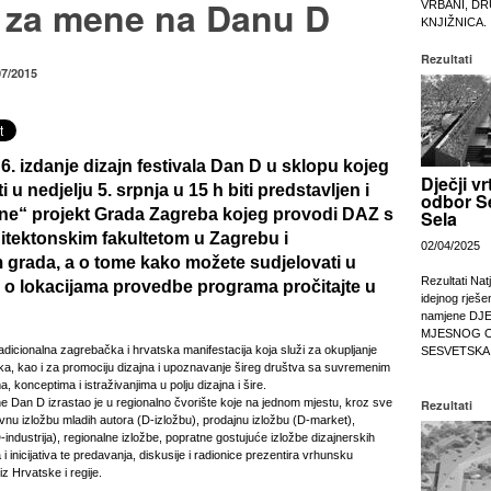
 za mene na Danu D
VRBANI, DR
KNJIŽNICA.
Rezultati
07/2015
6. izdanje dizajn festivala Dan D u sklopu kojeg
Dječji vr
ti u
nedjelju 5. srpnja u 15 h
biti predstavljen i
odbor S
ne“ projekt Grada Zagreba kojeg provodi DAZ s
Sela
itektonskim fakultetom u Zagrebu i
02/04/2025
grada, a o tome kako možete sudjelovati u
Rezultati Nat
i o lokacijama provedbe programa pročitajte u
idejnog rješe
namjene DJ
MJESNOG 
adicionalna zagrebačka i hrvatska manifestacija koja služi za okupljanje
SESVETSKA
ruka, kao i za promociju dizajna i upoznavanje šireg društva sa suvremenim
, konceptima i istraživanjima u polju dizajna i šire.
ne Dan D izrastao je u regionalno čvorište koje na jednom mjestu, kroz sve
Rezultati
vnu izložbu mladih autora (D-izložbu), prodajnu izložbu (D-market),
-industrija), regionalne izložbe, popratne gostujuće izložbe dizajnerskih
 i inicijativa te predavanja, diskusije i radionice prezentira vrhunsku
z Hrvatske i regije.