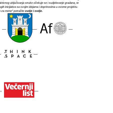
ktivnog uključivanja struke očekuje se i sudjelovanje građana, te
gih inicijativa sa svojim idejama i doprinosima u ovome projektu.
b za mene“ potražite
ovdje
i
ovdje
.