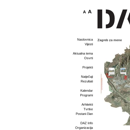
A
A
Naslovnica
Zagreb za mene
Vijesti
Aktualna tema
Osvrti
Projekti
Natječaji
Rezultati
Kalendar
Programi
Arhitekti
Tvrtke
Postani član
DAZ Info
Organizacija