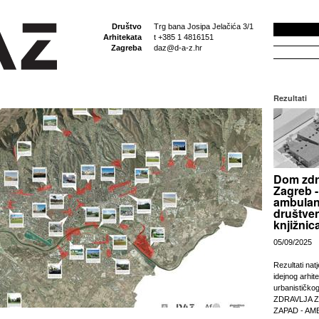
Društvo
Trg bana Josipa Jelačića 3/1
Arhitekata
t +385 1 4816151
Zagreba
daz@d-a-z.hr
Rezultati
Dom zdr
Zagreb -
ambulan
društven
knjižnic
05/09/2025
Rezultati nat
idejnog arhit
urbanističko
ZDRAVLJA 
ZAPAD - AM