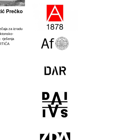
rtić Prečko
ječaja za izradu
ektonsko-
g rješenja
RTIĆA