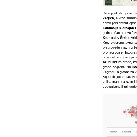
Kao i protekle godine, 
Zagreb
, a kroz suradn
ćemo prezentirati ops
Edukacija u dizajnu i
tjedna ušao u novu fazu
Krunoslav Šmit
s Arhi
Kroz otvorenu javnu ra
biti provedeni javni urb
pronaći opise i fotogra
opsežnih istraživanja i 
Akupunktura grada, kroz
grada Zagreba. Na
int
Zagrebu, a glasati za 
Slijedeći tjedan, takođ
velika mapa sa svim l
sugestijama ili primjed