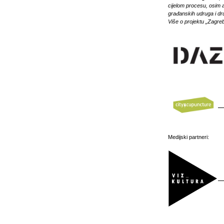
cijelom procesu, osim a
građanskih udruga i dru
Više o projektu „Zagre
Medijski partneri: