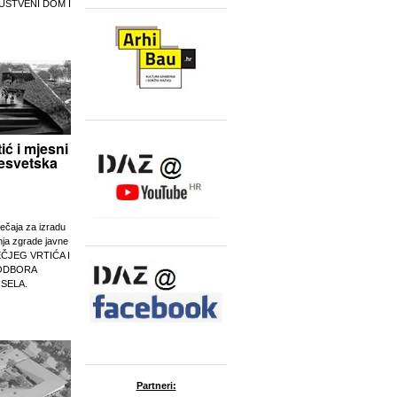
UŠTVENI DOM I
tić i mjesni
esvetska
ječaja za izradu
nja zgrade javne
EČJEG VRTIĆA I
ODBORA
 SELA.
Partneri: