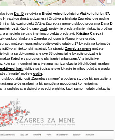
tako i ove
Dan D
se odvija u
Bivšoj vojnoj bolnici u Vlaškoj ulici br. 87,
ju Hrvatskog društva dizajnera i Društva arhitekata Zagreba, ove godine
ežni i ambiciozni projekt DAZ-a Zagreb za mene u sklopu programa Dana D
 umjetnosti
. Kao što smo
pisali
, projekt je predstavljanjem lokacija prošlog
, a u nedjelju će ga u ime tima projekta predstaviti
Kristina Careva i
tektonskog fakulteta u Zagrebu odnosno iz Akupunkture grada.
spravu možete neposredno sudjelovati u odabiru 17 lokacija na kojima će
anističko-arhitektonski natječaji. Na stranici
Zagreb za mene
možete
fije kojima su dokumentirane sve 33 potencijalne lokacije proizašle iz
analiza Katedre za prostorno planiranje i urbanizam Af te inicijative
 koju su mnogobrojnim anketama na nizu lokacija bili uključeni i građani
eraktivnoj karti
vidljive su i opisane sve lokacije te njihov položaj u gradu
vaše „favorite“ možete
ovdje
.
er u sklopu aktivnosti „Zagreba za mene“ u poglavarstvu će biti postavljena
okacijama te će građanima biti ponuđena mogućnost komentarima,
bama sudjelovati u daljnjoj provedbi projekta, kao i samom odabiru lokacija.