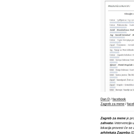
Dan D
/
facebook
Zagreb za mene
/
face
Zagreb za mene
je pr
zahvata
i intervencija
lokacija provest će se 
arhitekata Zagreba
(D