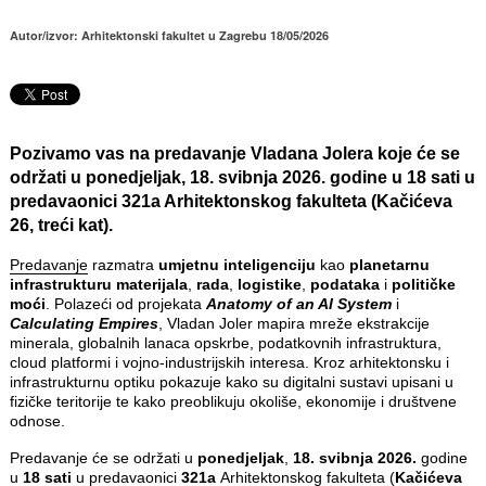
Autor/izvor: Arhitektonski fakultet u Zagrebu 18/05/2026
Pozivamo vas na predavanje Vladana Jolera koje će se
održati u ponedjeljak, 18. svibnja 2026. godine u 18 sati u
predavaonici 321a Arhitektonskog fakulteta (Kačićeva
26, treći kat).
Predavanje
razmatra
umjetnu inteligenciju
kao
planetarnu
infrastrukturu materijala
,
rada
,
logistike
,
podataka
i
političke
moći
. Polazeći od projekata
Anatomy of an AI System
i
Calculating Empires
, Vladan Joler mapira mreže ekstrakcije
minerala, globalnih lanaca opskrbe, podatkovnih infrastruktura,
cloud platformi i vojno-industrijskih interesa. Kroz arhitektonsku i
infrastrukturnu optiku pokazuje kako su digitalni sustavi upisani u
fizičke teritorije te kako preoblikuju okoliše, ekonomije i društvene
odnose.
Predavanje će se održati u
ponedjeljak
,
18. svibnja 2026.
godine
u
18 sati
u predavaonici
321a
Arhitektonskog fakulteta (
Kačićeva