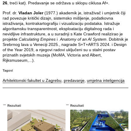
26
, treći kat). Predavanje se održava u sklopu ciklusa Af+.
Prof. dr.
Vladan Joler
(1977.) akademik je, istraživač i umjetnik čiji
rad povezuje kritički dizajn, sistemsko mišljenje, podatkovna
istraživanja, kontrakartografiju i vizualizaciju podataka. Istražuje
algoritamsku transparentnost, eksploataciju digitalnog rada i
nevidljive infrastrukture, a u suradnji s Kate Crawford realizirao je
projekte
Calculating Empires
i
Anatomy of an AI System
. Dobitnik je
Srebrnog lava u Veneciji 2025., nagrade S+T+ARTS 2024. i Design
of the Year 2019, a njegovi radovi uključeni su u stalni postav
priznatih svjetskih muzeja (MoMA, Victoria and Albert,
Rijksmuseum,...).
Tagovi
Arhitektonski fakultet u Zagrebu
,
predavanje
,
umjetna inteligencija
Rezultati
Rezultati