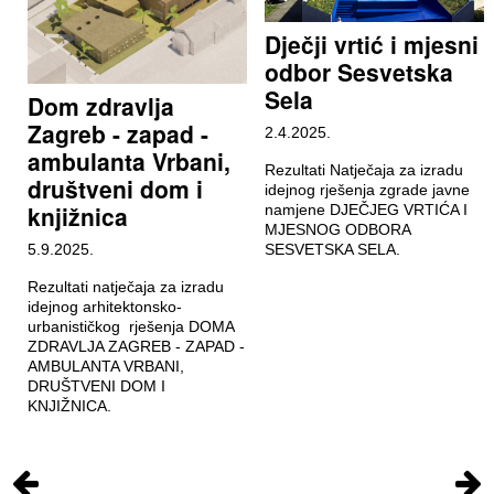
Dječji vrtić i mjesni
odbor Sesvetska
Sela
Dom zdravlja
Zagreb - zapad -
2.4.2025.
ambulanta Vrbani,
Rezultati Natječaja za izradu
društveni dom i
idejnog rješenja zgrade javne
knjižnica
namjene DJEČJEG VRTIĆA I
MJESNOG ODBORA
5.9.2025.
SESVETSKA SELA.
Rezultati natječaja za izradu
idejnog arhitektonsko-
urbanističkog rješenja DOMA
ZDRAVLJA ZAGREB - ZAPAD -
AMBULANTA VRBANI,
DRUŠTVENI DOM I
KNJIŽNICA.