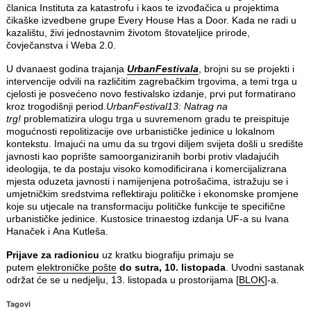
članica Instituta za katastrofu i kaos te izvođačica u projektima
čikaške izvedbene grupe Every House Has a Door. Kada ne radi u
kazalištu, živi jednostavnim životom štovateljice prirode,
čovječanstva i Weba 2.0.
U dvanaest godina trajanja
UrbanFestivala
, brojni su se projekti i
intervencije odvili na različitim zagrebačkim trgovima, a temi trga u
cjelosti je posvećeno novo festivalsko izdanje, prvi put formatirano
kroz trogodišnji period.
UrbanFestival13: Natrag na
trg!
problematizira ulogu trga u suvremenom gradu te preispituje
mogućnosti repolitizacije ove urbanističke jedinice u lokalnom
kontekstu. Imajući na umu da su trgovi diljem svijeta došli u središte
javnosti kao poprište samoorganiziranih borbi protiv vladajućih
ideologija, te da postaju visoko komodificirana i komercijalizrana
mjesta oduzeta javnosti i namijenjena potrošačima, istražuju se i
umjetničkim sredstvima reflektiraju političke i ekonomske promjene
koje su utjecale na transformaciju političke funkcije te specifične
urbanističke jedinice. Kustosice trinaestog izdanja UF-a su Ivana
Hanaček i Ana Kutleša.
Prijave za radionicu
uz kratku biografiju primaju se
putem
elektroničke pošte
do sutra, 10. listopada
. Uvodni sastanak
održat će se u nedjelju, 13. listopada u prostorijama [
BLOK
]-a.
Tagovi