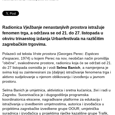
Radionica
Vježbanje nenastanjivih prostora
istražuje
fenomen trga, a održava se od
21. do 27. listopada
u
okviru trinaestog izdanja Urbanfestivala na različitim
zagrebačkim trgovima.
Polazeći od teksta
Vrste prostora
(Georges Perec:
Espèces
d'espaces
, 1974) u kojem Perec na nov, neobičan način promišlja
"obične", svakodnevne prostore, radionicu koja će se održati od 21.
do 27 listopada osmislila je i vodi
Selma Banich
, a namjenjena je
svima koji su zainteresirani za (daljnje) istraživanje fenomena trga i
aktivno sudjelovanje u njenom oblikovanju i izvođenju u javnom
prostoru.
Selma Banich je umjetnica, aktivistica i sretna kućanica, živi i radi u
Zagrebu. Suosnivačica je i dugogodišnja programska
koordinatorica ekscene, nagrađivane platforme za edukaciju i
istraživanja u izvedbenim umjetnostima, autorica i izvođačica u
projektima zagrebačke izvedbene grupe OOUR, umjetnička
suradnica i izvođačica u projektima riječke kazališne grupe Trafik,