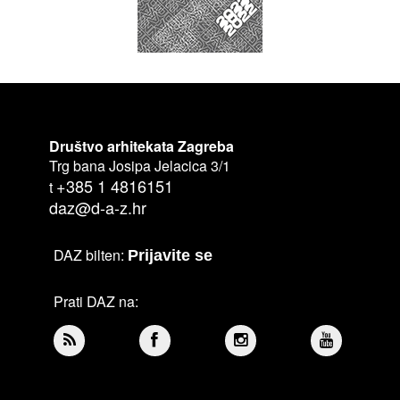
Društvo arhitekata Zagreba
Trg bana Josipa Jelacica 3/1
+385 1 4816151
t
daz@d-a-z.hr
DAZ bilten:
Prijavite se
Prati DAZ na: