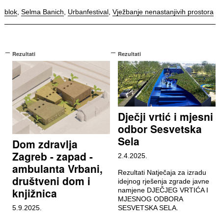
blok
,
Selma Banich
,
Urbanfestival
,
Vježbanje nenastanjivih prostora
Rezultati
Rezultati
Dječji vrtić i mjesni
odbor Sesvetska
Sela
Dom zdravlja
Zagreb - zapad -
2.4.2025.
ambulanta Vrbani,
Rezultati Natječaja za izradu
društveni dom i
idejnog rješenja zgrade javne
knjižnica
namjene DJEČJEG VRTIĆA I
MJESNOG ODBORA
5.9.2025.
SESVETSKA SELA.