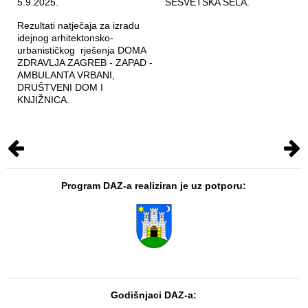
5.9.2025.
SESVETSKA SELA.
Rezultati natječaja za izradu
idejnog arhitektonsko-
urbanističkog rješenja DOMA
ZDRAVLJA ZAGREB - ZAPAD -
AMBULANTA VRBANI,
DRUŠTVENI DOM I
KNJIŽNICA.
Program DAZ-a realiziran je uz potporu:
Godišnjaci DAZ-a: