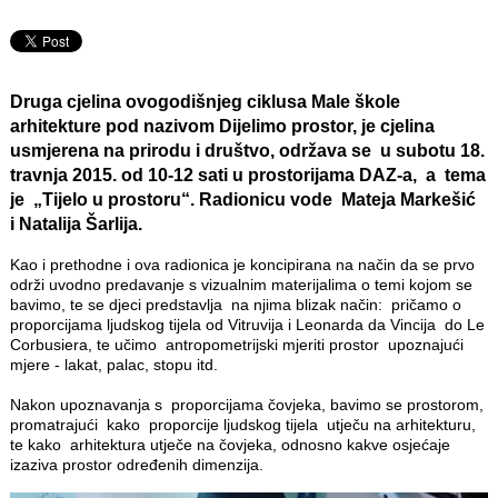
Druga cjelina ovogodišnjeg ciklusa Male škole
arhitekture pod nazivom Dijelimo prostor, je cjelina
usmjerena na prirodu i društvo, održava se u subotu 18.
travnja 2015. od 10-12 sati u prostorijama DAZ-a, a tema
je „Tijelo u prostoru“. Radionicu vode Mateja Markešić
i Natalija Šarlija.
Kao i prethodne i ova radionica je koncipirana na način da se prvo
održi uvodno predavanje s vizualnim materijalima o temi kojom se
bavimo, te se djeci predstavlja na njima blizak način: pričamo o
proporcijama ljudskog tijela od Vitruvija i Leonarda da Vincija do Le
Corbusiera, te učimo antropometrijski mjeriti prostor upoznajući
mjere - lakat, palac, stopu itd.
Nakon upoznavanja s proporcijama čovjeka, bavimo se prostorom,
promatrajući kako proporcije ljudskog tijela utječu na arhitekturu,
te kako arhitektura utječe na čovjeka, odnosno kakve osjećaje
izaziva prostor određenih dimenzija.