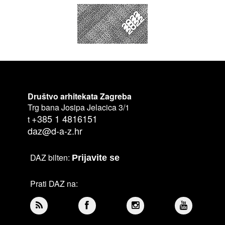
Društvo arhitekata Zagreba
Trg bana Josipa Jelacica 3/1
+385 1 4816151
t
daz@d-a-z.hr
DAZ bilten:
Prijavite se
Prati DAZ na: