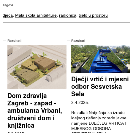
Tagovi
djeca
,
Mala škola arhitekture
,
radionica
,
tijelo u prostoru
Rezultati
Rezultati
Dječji vrtić i mjesni
odbor Sesvetska
Sela
Dom zdravlja
Zagreb - zapad -
2.4.2025.
ambulanta Vrbani,
Rezultati Natječaja za izradu
društveni dom i
idejnog rješenja zgrade javne
knjižnica
namjene DJEČJEG VRTIĆA I
MJESNOG ODBORA