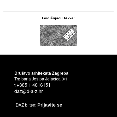
Godišnjaci DAZ-a:
Društvo arhitekata Zagreba
Trg bana Josipa Jelacica 3/1
+385 1 4816151
t
daz@d-a-z.hr
DAZ bilten:
Prijavite se