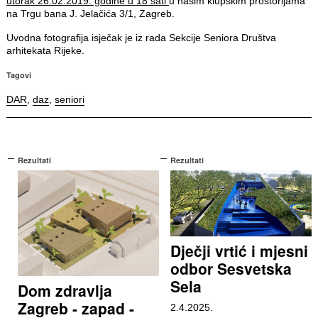
utorak 26.02.2019. godine u 18 sati
u našim klupskim prostorijama
na Trgu bana J. Jelačića 3/1, Zagreb.
Uvodna fotografija isječak je iz rada Sekcije Seniora Društva
arhitekata Rijeke.
Tagovi
DAR
,
daz
,
seniori
Rezultati
Rezultati
Dječji vrtić i mjesni
odbor Sesvetska
Sela
Dom zdravlja
Zagreb - zapad -
2.4.2025.