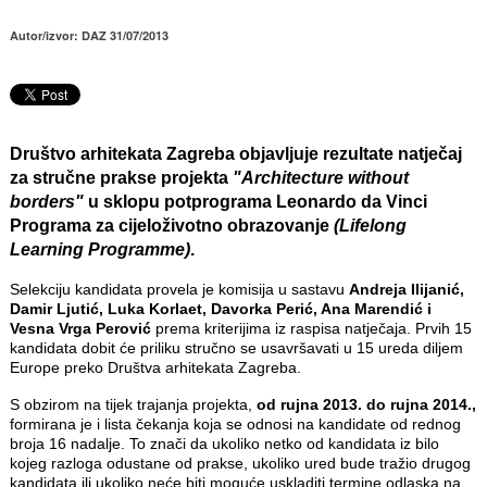
Autor/izvor: DAZ 31/07/2013
Društvo arhitekata Zagreba
objavljuje rezultate natječaj
za stručne prakse projekta
"Architecture without
borders"
u sklopu potprograma
Leonardo da Vinci
Programa za cijeloživotno obrazovanje
(Lifelong
Learning Programme)
.
Selekciju kandidata provela je komisija u sastavu
Andreja Ilijanić,
Damir Ljutić, Luka Korlaet, Davorka Perić, Ana Marendić i
Vesna Vrga Perović
prema kriterijima iz raspisa natječaja. Prvih 15
kandidata dobit će priliku stručno se usavršavati u 15 ureda diljem
Europe preko Društva arhitekata Zagreba.
S obzirom na tijek trajanja projekta,
od rujna 2013. do rujna 2014.,
formirana je i lista čekanja koja se odnosi na kandidate od rednog
broja 16 nadalje. To znači da ukoliko netko od kandidata iz bilo
kojeg razloga odustane od prakse, ukoliko ured bude tražio drugog
kandidata ili ukoliko neće biti moguće uskladiti termine odlaska na