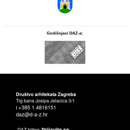
Godišnjaci DAZ-a:
Društvo arhitekata Zagreba
Trg bana Josipa Jelacica 3/1
+385 1 4816151
t
daz@d-a-z.hr
DAZ bilten:
Prijavite se