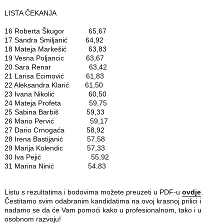
LISTA ČEKANJA
16 Roberta Škugor 65,67
17 Sandra Smiljanić 64,92
18 Mateja Markešić 63,83
19 Vesna Poljancic 63,67
20 Sara Renar 63,42
21 Larisa Ecimović 61,83
22 Aleksandra Klarić 61,50
23 Ivana Nikolić 60,50
24 Mateja Profeta 59,75
25 Sabina Barbiš 59,33
26 Mario Pervić 59,17
27 Dario Crnogaća 58,92
28 Irena Bastijanić 57,58
29 Marija Kolendic 57,33
30 Iva Pejić 55,92
31 Marina Ninić 54,83
Listu s rezultatima i bodovima možete preuzeti u PDF-u
ovdje
.
Čestitamo svim odabranim kandidatima na ovoj krasnoj prilici i
nadamo se da će Vam pomoći kako u profesionalnom, tako i u
osobnom razvoju!