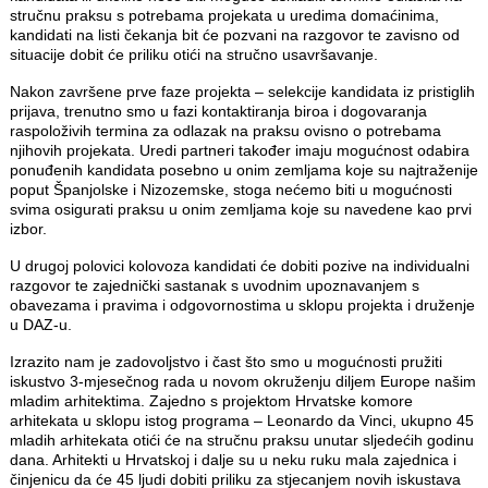
stručnu praksu s potrebama projekata u uredima domaćinima,
kandidati na listi čekanja bit će pozvani na razgovor te zavisno od
situacije dobit će priliku otići na stručno usavršavanje.
Nakon završene prve faze projekta – selekcije kandidata iz pristiglih
prijava, trenutno smo u fazi kontaktiranja biroa i dogovaranja
raspoloživih termina za odlazak na praksu ovisno o potrebama
njihovih projekata. Uredi partneri također imaju mogućnost odabira
ponuđenih kandidata posebno u onim zemljama koje su najtraženije
poput Španjolske i Nizozemske, stoga nećemo biti u mogućnosti
svima osigurati praksu u onim zemljama koje su navedene kao prvi
izbor.
U drugoj polovici kolovoza kandidati će dobiti pozive na individualni
razgovor te zajednički sastanak s uvodnim upoznavanjem s
obavezama i pravima i odgovornostima u sklopu projekta i druženje
u DAZ-u.
Izrazito nam je zadovoljstvo i čast što smo u mogućnosti pružiti
iskustvo 3-mjesečnog rada u novom okruženju diljem Europe našim
mladim arhitektima. Zajedno s projektom Hrvatske komore
arhitekata u sklopu istog programa – Leonardo da Vinci, ukupno 45
mladih arhitekata otići će na stručnu praksu unutar sljedećih godinu
dana. Arhitekti u Hrvatskoj i dalje su u neku ruku mala zajednica i
činjenicu da će 45 ljudi dobiti priliku za stjecanjem novih iskustava