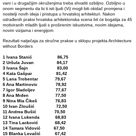
vani i u drugačijim okruženjima treba shvatiti ozbiljno. Ozbiljno u
onom segmentu da bi ti isti ljudi (Vi) mogli biti okidač promjena i
nositelji novih ideja i pristupa u hrvatskoj arhitekturi. Nakon
odrađenih praksi hrvatska arhitektonska scena bit će bogatija za 45
motiviranih mladih ljudi s proširenim iskustvima, novim idejama,
novim vizijama i energijom.
Rezultati natječaja za stručne prakse u sklopu projekta Architecture
without Borders
1 Ivana Stanić 86,75
2 Uršula Juvan 84,17
3 Ivana Šajn 83,00
4 Kata Gašpar 81,42
5 Lana Trobentar 79,67
6 Ana Martinovic 78,92
7 Igor Sladoljev 77,67
8 Ana Mrđen 77,50
9 Nina Mia Čikeš 76,83
10 Ivan Zloušić 72,50
11 Andrea Bušić 70,50
12 Ivana Lukenda 68,83
13 Tina Lacković 68,42
14 Tamara Vidović 67,50
15 Blanka Levačić 67,42