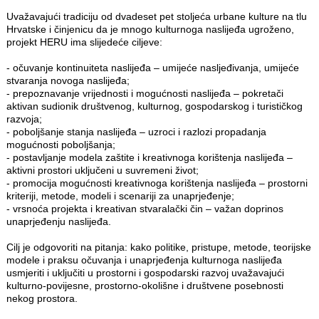
Uvažavajući tradiciju od dvadeset pet stoljeća urbane kulture na tlu
Hrvatske i činjenicu da je mnogo kulturnoga naslijeđa ugroženo,
projekt HERU ima slijedeće ciljeve:
- očuvanje kontinuiteta naslijeđa – umijeće nasljeđivanja, umije­će
stvaranja novoga naslijeđa;
- prepoznavanje vrijednosti i mogućnosti naslijeđa – pokretači
aktivan sudionik društvenog, kulturnog, gospodarskog i turisti­čkog
razvoja;
- poboljšanje stanja naslijeđa – uzroci i razlozi propadanja
mogućnosti poboljšanja;
- postavljanje modela zaštite i kreativnoga korištenja naslijeđa –
aktivni prostori uključeni u suvremeni život;
- promocija mogućnosti kreativnoga korištenja naslijeđa – prostorni
kriteriji, metode, modeli i scenariji za unaprjeđenje;
- vrsnoća projekta i kreativan stvaralački čin – važan doprinos
unaprjeđenju naslijeđa.
Cilj je odgovoriti na pitanja: kako politike, pristupe, metode, teorij­ske
modele i praksu očuvanja i unaprjeđenja kulturnoga naslijeđa
usmjeriti i uključiti u prostorni i gospodarski razvoj uvažavajući
kulturno-povijesne, prostorno-okolišne i društvene posebnosti
nekog prostora.