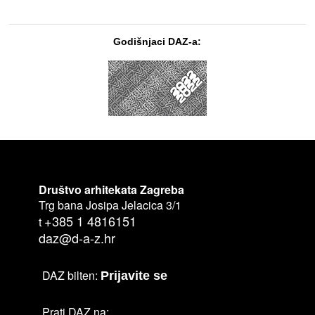
Godišnjaci DAZ-a:
Društvo arhitekata Zagreba
Trg bana Josipa Jelacica 3/1
+385 1 4816151
t
daz@d-a-z.hr
DAZ bilten:
Prijavite se
Prati DAZ na: