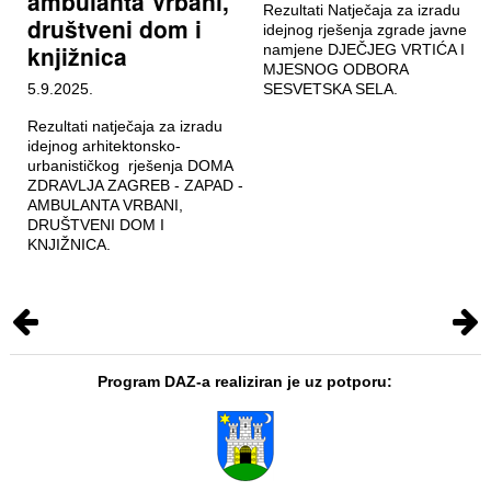
ambulanta Vrbani,
Rezultati Natječaja za izradu
društveni dom i
idejnog rješenja zgrade javne
knjižnica
namjene DJEČJEG VRTIĆA I
MJESNOG ODBORA
5.9.2025.
SESVETSKA SELA.
Rezultati natječaja za izradu
idejnog arhitektonsko-
urbanističkog rješenja DOMA
ZDRAVLJA ZAGREB - ZAPAD -
AMBULANTA VRBANI,
DRUŠTVENI DOM I
KNJIŽNICA.
Program DAZ-a realiziran je uz potporu: