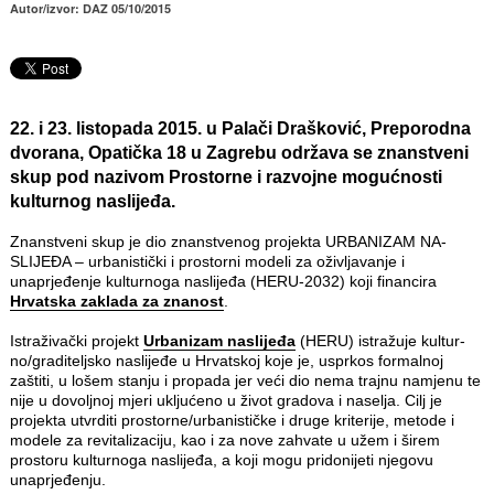
Autor/izvor: DAZ 05/10/2015
22. i 23. listopada 2015. u Palači Drašković, Preporodna
dvorana, Opatička 18 u Zagrebu održava se znanstveni
skup pod nazivom Prostorne i razvojne mogućnosti
kulturnog naslijeđa.
Znanstveni skup je dio znanstvenog projekta URBANIZAM NA­
SLIJEĐA – urbanistički i prostorni modeli za oživljavanje i
unaprjeđenje kulturnoga naslijeđa (HERU-2032) koji financira
Hrvatska zaklada za znanost
.
Istraživački projekt
Urbanizam naslijeđa
(HERU) istražuje kultur­
no/graditeljsko naslijeđe u Hrvatskoj koje je, usprkos formalnoj
zaštiti, u lošem stanju i propada jer veći dio nema trajnu namjenu te
nije u dovoljnoj mjeri ukljućeno u život gradova i naselja. Cilj je
projekta utvrditi prostorne/urbanističke i druge kriterije, metode i
modele za revitalizaciju, kao i za nove zahvate u užem i širem
prostoru kulturnoga naslijeđa, a koji mogu pridonijeti njegovu
unaprjeđenju.