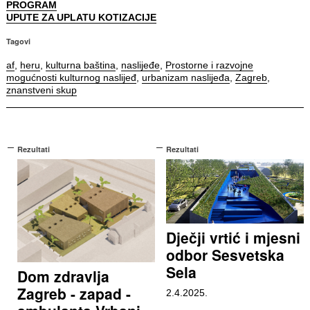
PROGRAM
UPUTE ZA UPLATU KOTIZACIJE
Tagovi
af
,
heru
,
kulturna baština
,
naslijeđe
,
Prostorne i razvojne
mogućnosti kulturnog naslijeđ
,
urbanizam naslijeđa
,
Zagreb
,
znanstveni skup
Rezultati
Rezultati
Dječji vrtić i mjesni
odbor Sesvetska
Sela
Dom zdravlja
Zagreb - zapad -
2.4.2025.