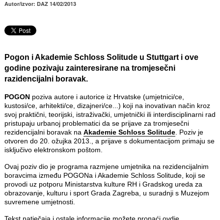
Autor/izvor: DAZ 14/02/2013
Pogon i Akademie Schloss Solitude u Stuttgart i ove
godine pozivaju zainteresirane na tromjesečni
razidencijalni boravak.
POGON
poziva autore i autorice iz Hrvatske (umjetnici/ce,
kustosi/ce, arhitekti/ce, dizajneri/ce...) koji na inovativan način kroz
svoj praktični, teorijski, istraživački, umjetnički ili interdisciplinarni rad
pristupaju urbanoj problematici da se prijave za tromjesečni
rezidencijalni boravak na
Akademie Schloss Solitude
. Poziv je
otvoren do 20. ožujka 2013., a prijave s dokumentacijom primaju se
isključivo elektronskom poštom.
Ovaj poziv dio je programa razmjene umjetnika na rezidencijalnim
boravcima između POGONa i Akademie Schloss Solitude, koji se
provodi uz potporu Ministarstva kulture RH i Gradskog ureda za
obrazovanje, kulturu i sport Grada Zagreba, u suradnji s Muzejom
suvremene umjetnosti.
Tekst natječaja i ostale informacije možete pronaći
ovdje
.