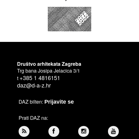
Društvo arhitekata Zagreba
Trg bana Josipa Jelacica 3/1
+385 1 4816151
t
daz@d-a-z.hr
DAZ bilten:
Prijavite se
Prati DAZ na: