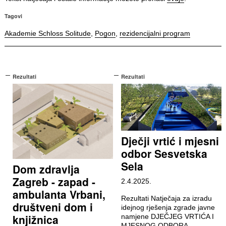
Tagovi
Akademie Schloss Solitude
,
Pogon
,
rezidencijalni program
Rezultati
Rezultati
Dječji vrtić i mjesni
odbor Sesvetska
Sela
Dom zdravlja
Zagreb - zapad -
2.4.2025.
ambulanta Vrbani,
Rezultati Natječaja za izradu
društveni dom i
idejnog rješenja zgrade javne
knjižnica
namjene DJEČJEG VRTIĆA I
MJESNOG ODBORA