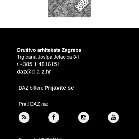
Društvo arhitekata Zagreba
Trg bana Josipa Jelacica 3/1
+385 1 4816151
t
daz@d-a-z.hr
DAZ bilten:
Prijavite se
Prati DAZ na: