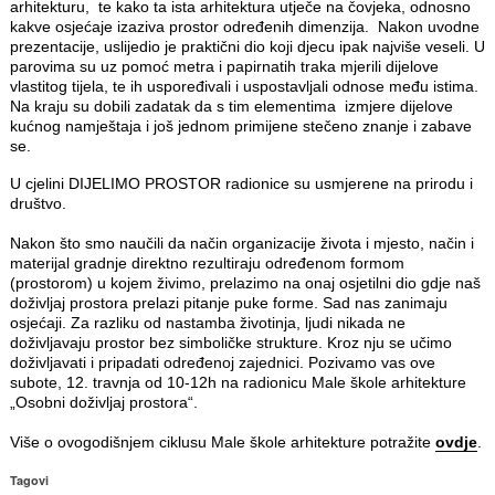
arhitekturu, te kako ta ista arhitektura utječe na čovjeka, odnosno
kakve osjećaje izaziva prostor određenih dimenzija. Nakon uvodne
prezentacije, uslijedio je praktični dio koji djecu ipak najviše veseli. U
parovima su uz pomoć metra i papirnatih traka mjerili dijelove
vlastitog tijela, te ih uspoređivali i uspostavljali odnose među istima.
Na kraju su dobili zadatak da s tim elementima izmjere dijelove
kućnog namještaja i još jednom primijene stečeno znanje i zabave
se.
U cjelini DIJELIMO PROSTOR radionice su usmjerene na prirodu i
društvo.
Nakon što smo naučili da način organizacije života i mjesto, način i
materijal gradnje direktno rezultiraju određenom formom
(prostorom) u kojem živimo, prelazimo na onaj osjetilni dio gdje naš
doživljaj prostora prelazi pitanje puke forme. Sad nas zanimaju
osjećaji. Za razliku od nastamba životinja, ljudi nikada ne
doživljavaju prostor bez simboličke strukture. Kroz nju se učimo
doživljavati i pripadati određenoj zajednici. Pozivamo vas ove
subote, 12. travnja od 10-12h na radionicu Male škole arhitekture
„Osobni doživljaj prostora“.
Više o ovogodišnjem ciklusu Male škole arhitekture potražite
ovdje
.
Tagovi