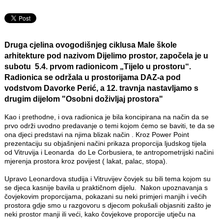
Druga cjelina ovogodišnjeg ciklusa Male škole
arhitekture pod nazivom
Dijelimo prostor
, započela je u
subotu 5.4. prvom radionicom
„Tijelo u prostoru“
.
Radionica se održala u prostorijama DAZ-a pod
vodstvom Davorke Perić, a 12. travnja nastavljamo s
drugim dijelom "
Osobni doživljaj prostora
"
Kao i prethodne, i ova radionica je bila koncipirana na način da se
prvo održi uvodno predavanje o temi kojom ćemo se baviti, te da se
ona djeci predstavi na njima blizak način . Kroz Power Point
prezentaciju su objašnjeni načini prikaza proporcija ljudskog tijela
od Vitruvija i Leonarda do Le Corbusiera, te antropometrijski načini
mjerenja prostora kroz povijest ( lakat, palac, stopa).
Upravo Leonardova studija i Vitruvijev čovjek su bili tema kojom su
se djeca kasnije bavila u praktičnom dijelu. Nakon upoznavanja s
čovjekovim proporcijama, pokazani su neki primjeri manjih i većih
prostora gdje smo u razgovoru s djecom pokušali objasniti zašto je
neki prostor manji ili veći, kako čovjekove proporcije utječu na