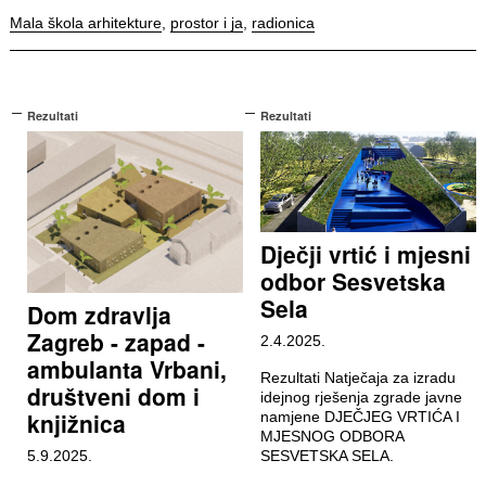
Mala škola arhitekture
,
prostor i ja
,
radionica
Rezultati
Rezultati
Dječji vrtić i mjesni
odbor Sesvetska
Sela
Dom zdravlja
Zagreb - zapad -
2.4.2025.
ambulanta Vrbani,
Rezultati Natječaja za izradu
društveni dom i
idejnog rješenja zgrade javne
knjižnica
namjene DJEČJEG VRTIĆA I
MJESNOG ODBORA
5.9.2025.
SESVETSKA SELA.