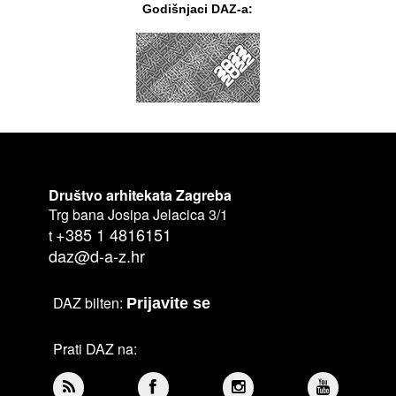
Godišnjaci DAZ-a:
Društvo arhitekata Zagreba
Trg bana Josipa Jelacica 3/1
+385 1 4816151
t
daz@d-a-z.hr
DAZ bilten:
Prijavite se
Prati DAZ na: