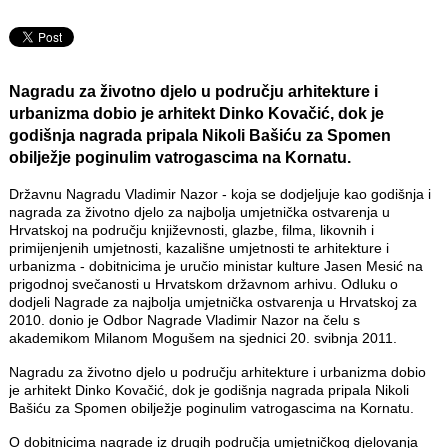
Nagradu za životno djelo u području arhitekture i
urbanizma dobio je arhitekt Dinko Kovačić, dok je
godišnja nagrada pripala Nikoli Bašiću za Spomen
obilježje poginulim vatrogascima na Kornatu.
Državnu Nagradu Vladimir Nazor - koja se dodjeljuje kao godišnja i
nagrada za životno djelo za najbolja umjetnička ostvarenja u
Hrvatskoj na području književnosti, glazbe, filma, likovnih i
primijenjenih umjetnosti, kazališne umjetnosti te arhitekture i
urbanizma - dobitnicima je uručio ministar kulture Jasen Mesić na
prigodnoj svečanosti u Hrvatskom državnom arhivu. Odluku o
dodjeli Nagrade za najbolja umjetnička ostvarenja u Hrvatskoj za
2010. donio je Odbor Nagrade Vladimir Nazor na čelu s
akademikom Milanom Mogušem na sjednici 20. svibnja 2011.
Nagradu za životno djelo u području arhitekture i urbanizma dobio
je arhitekt Dinko Kovačić, dok je godišnja nagrada pripala Nikoli
Bašiću za Spomen obilježje poginulim vatrogascima na Kornatu.
O dobitnicima nagrade iz drugih područja umjetničkog djelovanja