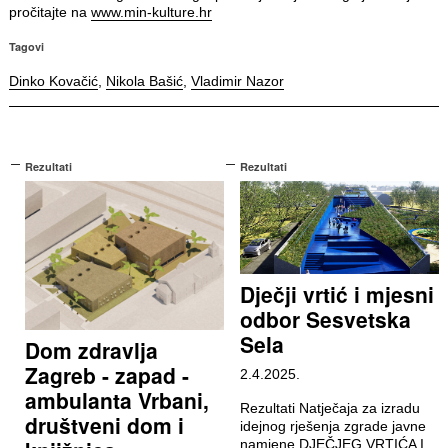
pročitajte na
www.min-kulture.hr
Tagovi
Dinko Kovačić
,
Nikola Bašić
,
Vladimir Nazor
Rezultati
Rezultati
Dječji vrtić i mjesni
odbor Sesvetska
Sela
Dom zdravlja
Zagreb - zapad -
2.4.2025.
ambulanta Vrbani,
Rezultati Natječaja za izradu
društveni dom i
idejnog rješenja zgrade javne
namjene DJEČJEG VRTIĆA I