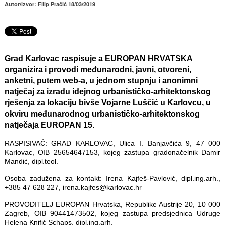
Autor/izvor: Filip Pračić 18/03/2019
Grad Karlovac raspisuje a EUROPAN HRVATSKA
organizira i provodi međunarodni, javni, otvoreni,
anketni, putem web-a, u jednom stupnju i anonimni
natječaj za izradu idejnog urbanističko-arhitektonskog
rješenja za lokaciju bivše Vojarne Luščić u Karlovcu, u
okviru međunarodnog urbanističko-arhitektonskog
natječaja EUROPAN 15.
RASPISIVAČ: GRAD KARLOVAC, Ulica I. Banjavčića 9, 47 000
Karlovac, OIB 25654647153, kojeg zastupa gradonačelnik Damir
Mandić, dipl.teol.
Osoba zadužena za kontakt: Irena Kajfeš-Pavlović, dipl.ing.arh.,
+385 47 628 227, irena.kajfes@karlovac.hr
PROVODITELJ EUROPAN Hrvatska, Republike Austrije 20, 10 000
Zagreb, OIB 90441473502, kojeg zastupa predsjednica Udruge
Helena Knifić Schaps, dipl.ing.arh.