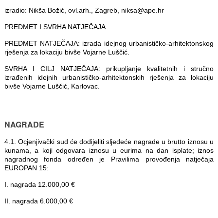
izradio: Nikša Božić, ovl.arh., Zagreb, niksa@ape.hr
PREDMET I SVRHA NATJEČAJA
PREDMET NATJEČAJA: izrada idejnog urbanističko-arhitektonskog
rješenja za lokaciju bivše Vojarne Luščić.
SVRHA I CILJ NATJEČAJA: prikupljanje kvalitetnih i stručno
izrađenih idejnih urbanističko-arhitektonskih rješenja za lokaciju
bivše Vojarne Luščić, Karlovac.
NAGRADE
4.1. Ocjenjivački sud će dodijeliti sljedeće nagrade u brutto iznosu u
kunama, a koji odgovara iznosu u eurima na dan isplate; iznos
nagradnog fonda određen je Pravilima provođenja natječaja
EUROPAN 15:
I. nagrada 12.000,00 €
II. nagrada 6.000,00 €