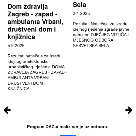
Sela
Dom zdravlja
Zagreb - zapad -
2.4.2025.
ambulanta Vrbani,
Rezultati Natječaja za izradu
društveni dom i
idejnog rješenja zgrade javne
knjižnica
namjene DJEČJEG VRTIĆA I
MJESNOG ODBORA
5.9.2025.
SESVETSKA SELA.
Rezultati natječaja za izradu
idejnog arhitektonsko-
urbanističkog rješenja DOMA
ZDRAVLJA ZAGREB - ZAPAD -
AMBULANTA VRBANI,
DRUŠTVENI DOM I
KNJIŽNICA.
Program DAZ-a realiziran je uz potporu: