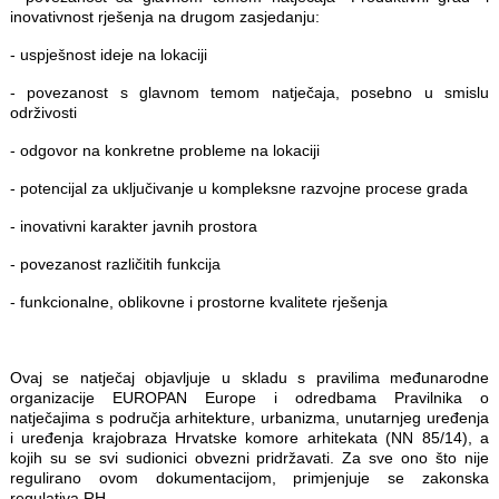
inovativnost rješenja na drugom zasjedanju:
- uspješnost ideje na lokaciji
- povezanost s glavnom temom natječaja, posebno u smislu
održivosti
- odgovor na konkretne probleme na lokaciji
- potencijal za uključivanje u kompleksne razvojne procese grada
- inovativni karakter javnih prostora
- povezanost različitih funkcija
- funkcionalne, oblikovne i prostorne kvalitete rješenja
Ovaj se natječaj objavljuje u skladu s pravilima međunarodne
organizacije EUROPAN Europe i odredbama Pravilnika o
natječajima s područja arhitekture, urbanizma, unutarnjeg uređenja
i uređenja krajobraza Hrvatske komore arhitekata (NN 85/14), a
kojih su se svi sudionici obvezni pridržavati. Za sve ono što nije
regulirano ovom dokumentacijom, primjenjuje se zakonska
regulativa RH.