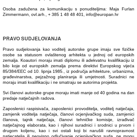
Osoba zadužena za komunikaciju s ponuditeljima: Maja Furlan
Zimmermann, ovl.arh., + 385 1 48 48 401, info@europan.hr
PRAVO SUDJELOVANJA
Pravo sudjelovanja kao voditelj autorske grupe imaju sve fizičke
osobe sa statusom ovlaštenog arhitekta u jednoj od europskih
zemalja. Koautori moraju imati diplomu ili adekvatnu kvalifikaciju iz
bilo koje od europskih zemalja prema direktivi Europskog vijeća
85/384/EEC od 10. lipnja 1985., iz područja arhitekture, urbanizma,
građevinarstva, pejzažnog planiranja ili umjetnosti. Suradnici ne
moraju imati kvalifikaciju i ne smatraju se autorima projekta.
Svi članovi autorske grupe moraju imati manje od 40 godina na dan
predaje natječajnih radova.
Zaposlenici raspisivača, zaposlenici provoditelja, voditelj natječaja,
zamjenik voditelja natječaja, članovi ocjenjivačkog suda, zamjenici
članova, tajnik natječaja, članovi tehničke komisije, izrađivač
natječajnog elaborata, kao i njihovi suradnici i srodnici u prvom i
drugom koljenu, kao i svi ostali koji bi narušili ravnopravnost
natjecatelja ili neovisno odlučivanje ocjenjivačkog suda, ne mogu