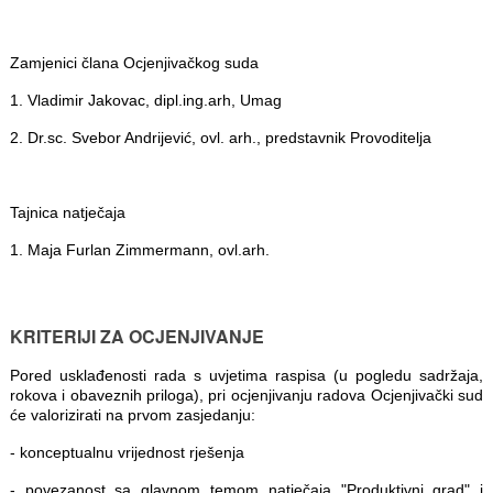
Zamjenici člana Ocjenjivačkog suda
1. Vladimir Jakovac, dipl.ing.arh, Umag
2. Dr.sc. Svebor Andrijević, ovl. arh., predstavnik Provoditelja
Tajnica natječaja
1. Maja Furlan Zimmermann, ovl.arh.
KRITERIJI ZA OCJENJIVANJE
Pored usklađenosti rada s uvjetima raspisa (u pogledu sadržaja,
rokova i obaveznih priloga), pri ocjenjivanju radova Ocjenjivački sud
će valorizirati na prvom zasjedanju:
- konceptualnu vrijednost rješenja
- povezanost sa glavnom temom natječaja "Produktivni grad" i