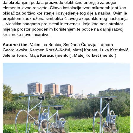
da okretanjem pedala proizvedu električnu energiju za pogon
elementa javne rasvjete. Čitava instalacija tvori mikroambijent kao
okidač za održivo korištenje i osvjetljenje tog dijela nasipa. Ovim je
projektom zaokružena simbolika čitavog akupunkturnog nastojanja
– vlastitim snagama proizvesti intervenciju koja kao novi atraktor
mijenja prostor pobuđenim korištenjem te potiče na daljnji razvoj
kroz neke nove inicijative.
Autorski tim:
Valentina Benčić, Snežana Ćuruvija, Tamara
Georgijevska, Karmen Krasić–Kožul, Matej Korlaet, Luka Krstulović,
Jelena Tomić, Maja Karačić (mentor), Matej Korlaet (mentor)