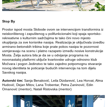
Stop By
Prostor ispod mosta Slobode ovom se intervencijom transformira iz
neiskorištenog i zapuštenog u polifunkcionalni koji spaja sportsko-
rekreativne s kulturnim sadržajima te tako čini novo mjesto
okupljanja za sve korisnike nasipa. Realizacija je uključivala izvedbu
armirano-betonskih tribina koje prate pokos nasipa te pozornost
usmjeravaju na scenu i platno razapeto između nosive konstrukcije
Mosta. Želja autora bila je da se u odvijanje programa na
novonastaloj platformi uključe kvartovske udruge odnosno klub
Močvara i pogon Jedinstvo te tako zajedno potpomognu stvaranje
novog identiteta te poticanje budućih intervencija na tom dijelu
Savskog nasipa.
Autorski tim:
Sanja Benaković, Leila Dizdarević, Lea Horvat, Alma
Hudović, Dejan Mitov, Lana Trobentar, Petra Zaninović, Edin
Omanović (mentor), Natali Ristovska (mentor)