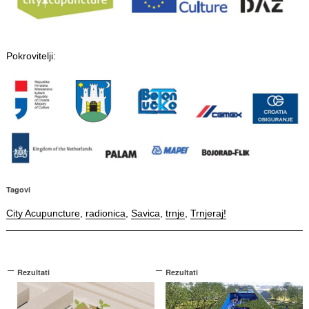
Pokrovitelji:
Tagovi
City Acupuncture
,
radionica
,
Savica
,
trnje
,
Trnjeraj!
Rezultati
Rezultati