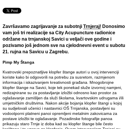
Završavamo zagrijavanje za subotnji
Trnjeraj!
Donosimo
vam još tri realizacije sa
City Acupuncture
radionice
održane na trnjanskoj Savici u veljači ove godine i
pozivamo još jednom sve na cjelodnevni event u
subotu
21. rujna na Savicu u Zagrebu.
Pimp My Štanga
Kvatrovski prepoznatljive klopfer štange autori u ovoj intervenciji
koriste kako bi odgovorili na potrebu za susretom, razmjenom
informacija i iskazivanjem kreativnosti građana. Mnogobrojne
klopfer štange na Savici, koje tek ponekad služe izvornoj namjeni,
redizajnirane su za postavljanje izložbi odnosno kao prostor za
oglašavanje zamišljen da služi školama, kvartovskim udrugama i/ili
umjetničkim društvima. Nakon akcije bojanja klopfer štangi u kojoj
su sudjelovali učenici i nastavnici OŠ Trnjanska, postavljeni su
vodootporni platneni panoi opremljeni metalnim zakovicama za
postave izložbi te oglašavanje. Pozadinske fotografije panoa
prikazuju staro Trnje iz doba kad su klopfer štange bile često