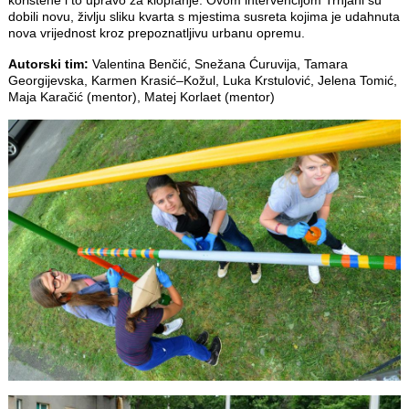
korištene i to upravo za klopfanje. Ovom intervencijom Trnjani su
dobili novu, življu sliku kvarta s mjestima susreta kojima je udahnuta
nova vrijednost kroz prepoznatljivu urbanu opremu.
Autorski tim:
Valentina Benčić, Snežana Ćuruvija, Tamara
Georgijevska, Karmen Krasić–Kožul, Luka Krstulović, Jelena Tomić,
Maja Karačić (mentor), Matej Korlaet (mentor)