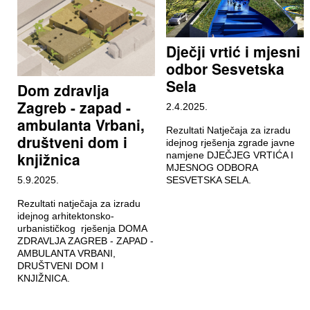
Dječji vrtić i mjesni
odbor Sesvetska
Sela
Dom zdravlja
Zagreb - zapad -
2.4.2025.
ambulanta Vrbani,
Rezultati Natječaja za izradu
društveni dom i
idejnog rješenja zgrade javne
knjižnica
namjene DJEČJEG VRTIĆA I
MJESNOG ODBORA
5.9.2025.
SESVETSKA SELA.
Rezultati natječaja za izradu
idejnog arhitektonsko-
urbanističkog rješenja DOMA
ZDRAVLJA ZAGREB - ZAPAD -
AMBULANTA VRBANI,
DRUŠTVENI DOM I
KNJIŽNICA.