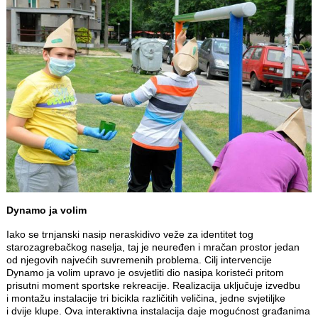
Dynamo ja volim
Iako se trnjanski nasip neraskidivo veže za identitet tog
starozagrebačkog naselja, taj je neuređen i mračan prostor jedan
od njegovih najvećih suvremenih problema. Cilj intervencije
Dynamo ja volim upravo je osvjetliti dio nasipa koristeći pritom
prisutni moment sportske rekreacije. Realizacija uključuje izvedbu
i montažu instalacije tri bicikla različitih veličina, jedne svjetiljke
i dvije klupe. Ova interaktivna instalacija daje mogućnost građanima