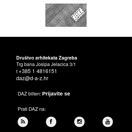
Društvo arhitekata Zagreba
Trg bana Josipa Jelacica 3/1
+385 1 4816151
t
daz@d-a-z.hr
DAZ bilten:
Prijavite se
Prati DAZ na: