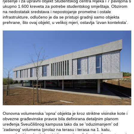
rješenje i za upravni objekt Studentskog centra Rijeka i 7 paviljona s
ukupno 1.600 kreveta za potrebe studentskog smještaja. Obzirom
na nedostatak sredstava i nepostojanje prometne i ostale
infrastrukture, odlučeno je da se pristupi gradnji samo objekta
prehrane, što ovaj objekt, u velikoj mjeri, ostavlja ‘izvan konteksta’.
Osnovna volumenska 'opna' objekta je kroz striktne visinske kote i
obvezne građevinske pravce bila definirana detaljnim planom
uređenja Sveučilišnog kampusa tako da se 'oduzimanjem' od
'zadanog' volumena (prolaz na terasu i terasa na 1. katu,