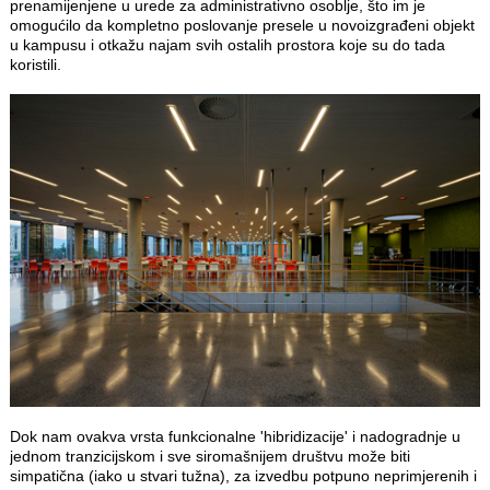
prenamijenjene u urede za administrativno osoblje, što im je
omogućilo da kompletno poslovanje presele u novoizgrađeni objekt
u kampusu i otkažu najam svih ostalih prostora koje su do tada
koristili.
Dok nam ovakva vrsta funkcionalne 'hibridizacije' i nadogradnje u
jednom tranzicijskom i sve siromašnijem društvu može biti
simpatična (iako u stvari tužna), za izvedbu potpuno neprimjerenih i