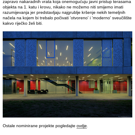
zapravo nakaradnih vrata koja onemogućuju javni pristup terasama
objekta na 1. katu i krovu, nikako ne možemo niti smijemo imati
razumijevanja jer predstavljaju najgrublje kršenje nekih temeljnih
načela na kojem bi trebalo počivati 'otvoreno' i 'moderno' sveučilište
kakvo riječko želi biti.
Ostale nominirane projekte pogledajte
ovdje
.