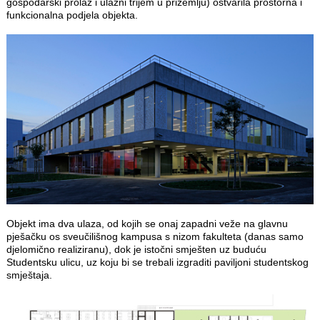
gospodarski prolaz i ulazni trijem u prizemlju) ostvarila prostorna i
funkcionalna podjela objekta.
Objekt ima dva ulaza, od kojih se onaj zapadni veže na glavnu
pješačku os sveučilišnog kampusa s nizom fakulteta (danas samo
djelomično realiziranu), dok je istočni smješten uz buduću
Studentsku ulicu, uz koju bi se trebali izgraditi paviljoni studentskog
smještaja.