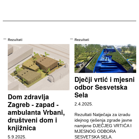
Rezultati
Rezultati
Dječji vrtić i mjesni
odbor Sesvetska
Sela
Dom zdravlja
Zagreb - zapad -
2.4.2025.
ambulanta Vrbani,
Rezultati Natječaja za izradu
društveni dom i
idejnog rješenja zgrade javne
knjižnica
namjene DJEČJEG VRTIĆA I
MJESNOG ODBORA
5.9.2025.
SESVETSKA SELA.