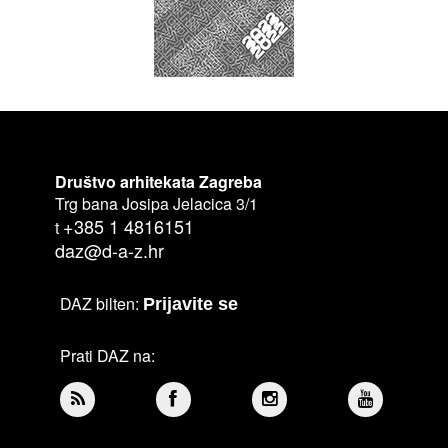
Društvo arhitekata Zagreba
Trg bana Josipa Jelacica 3/1
+385 1 4816151
t
daz@d-a-z.hr
DAZ bilten:
Prijavite se
Prati DAZ na: