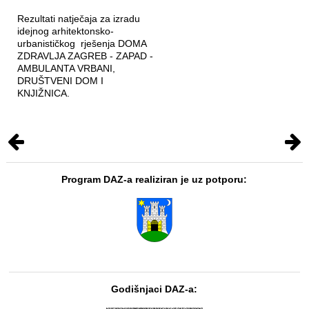
Rezultati natječaja za izradu
idejnog arhitektonsko-
urbanističkog rješenja DOMA
ZDRAVLJA ZAGREB - ZAPAD -
AMBULANTA VRBANI,
DRUŠTVENI DOM I
KNJIŽNICA.
Program DAZ-a realiziran je uz potporu:
Godišnjaci DAZ-a: