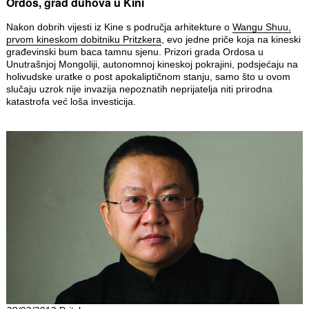
Ordos, grad duhova u Kini
Nakon dobrih vijesti iz Kine s područja arhitekture o
Wangu Shuu,
prvom kineskom dobitniku Pritzkera
, evo jedne priče koja na kineski
građevinski bum baca tamnu sjenu. Prizori grada Ordosa u
Unutrašnjoj Mongoliji, autonomnoj kineskoj pokrajini, podsjećaju na
holivudske uratke o post apokaliptičnom stanju, samo što u ovom
slučaju uzrok nije invazija nepoznatih neprijatelja niti prirodna
katastrofa već loša investicija.