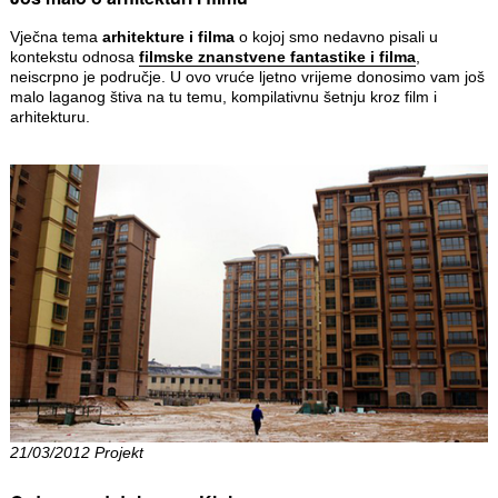
Vječna tema
arhitekture i filma
o kojoj smo nedavno pisali u
kontekstu odnosa
filmske znanstvene fantastike i filma
,
neiscrpno je područje. U ovo vruće ljetno vrijeme donosimo vam još
malo laganog štiva na tu temu, kompilativnu šetnju kroz film i
arhitekturu.
21/03/2012 Projekt