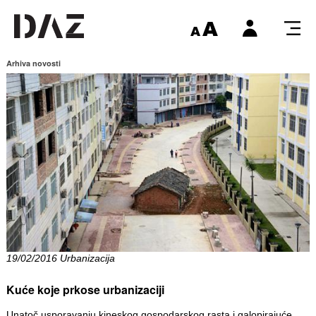
Arhiva novosti
19/02/2016 Urbanizacija
Kuće koje prkose urbanizaciji
Unatoč usporavanju kineskog gospodarskog rasta i galopirajuće