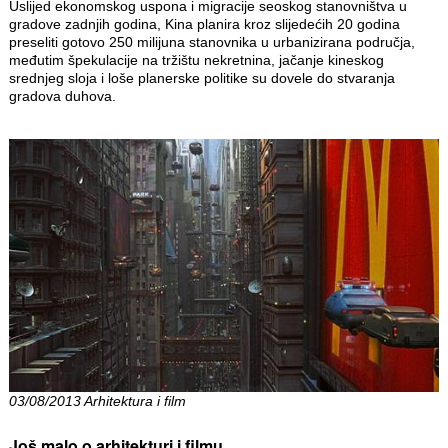
Uslijed ekonomskog uspona i migracije seoskog stanovništva u
gradove zadnjih godina, Kina planira kroz slijedećih 20 godina
preseliti gotovo 250 milijuna stanovnika u urbanizirana područja,
međutim špekulacije na tržištu nekretnina, jačanje kineskog
srednjeg sloja i loše planerske politike su dovele do stvaranja
gradova duhova.
03/08/2013 Arhitektura i film
Još malo o arhitekturi i filmu