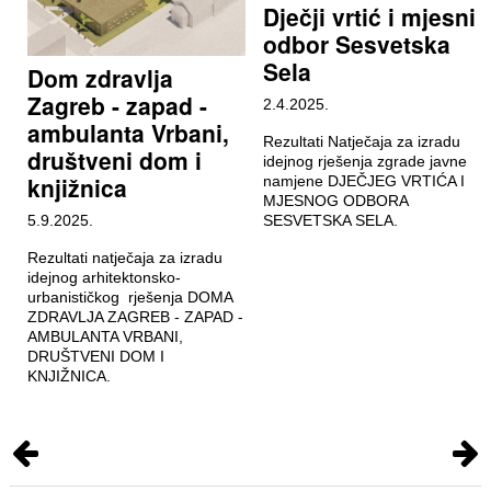
Dječji vrtić i mjesni
odbor Sesvetska
Sela
Dom zdravlja
Zagreb - zapad -
2.4.2025.
ambulanta Vrbani,
Rezultati Natječaja za izradu
društveni dom i
idejnog rješenja zgrade javne
knjižnica
namjene DJEČJEG VRTIĆA I
MJESNOG ODBORA
5.9.2025.
SESVETSKA SELA.
Rezultati natječaja za izradu
idejnog arhitektonsko-
urbanističkog rješenja DOMA
ZDRAVLJA ZAGREB - ZAPAD -
AMBULANTA VRBANI,
DRUŠTVENI DOM I
KNJIŽNICA.