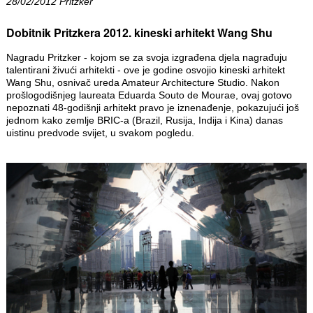
28/02/2012 Pritzker
Dobitnik Pritzkera 2012. kineski arhitekt Wang Shu
Nagradu Pritzker - kojom se za svoja izgrađena djela nagrađuju
talentirani živući arhitekti - ove je godine osvojio kineski arhitekt
Wang Shu, osnivač ureda Amateur Architecture Studio. Nakon
prošlogodišnjeg laureata Eduarda Souto de Mourae, ovaj gotovo
nepoznati 48-godišnji arhitekt pravo je iznenađenje, pokazujući još
jednom kako zemlje BRIC-a (Brazil, Rusija, Indija i Kina) danas
uistinu predvode svijet, u svakom pogledu.