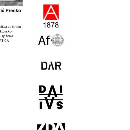
rtić Prečko
ječaja za izradu
ektonsko-
g rješenja
RTIĆA