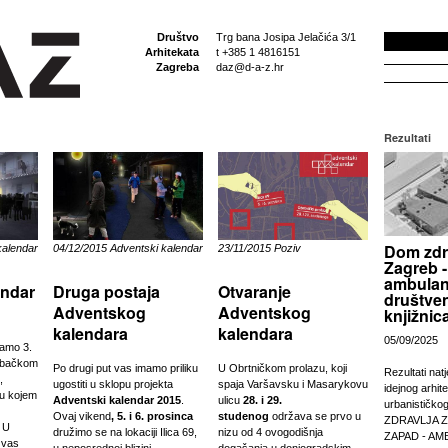
Društvo
Trg bana Josipa Jelačića 3/1
Arhitekata
t +385 1 4816151
Zagreba
daz@d-a-z.hr
Rezultati
Dom zdr
kalendar
04/12/2015 Adventski kalendar
23/11/2015 Poziv
Zagreb -
ambulan
endar
Druga postaja
Otvaranje
društven
Adventskog
Adventskog
knjižnic
kalendara
kalendara
05/09/2025
ramo 3.
ebačkom
Po drugi put vas imamo priliku
U Obrtničkom prolazu, koji
Rezultati nat
,
ugostiti u sklopu projekta
spaja Varšavsku i Masarykovu
idejnog arhit
 u kojem
Adventski kalendar 2015
.
ulicu
28. i 29.
urbanističko
Ovaj vikend
, 5. i 6. prosinca
studenog
održava se prvo u
ZDRAVLJA 
 U
družimo se na lokaciji Ilica 69,
nizu od 4 ovogodišnja
ZAPAD - AM
 vas