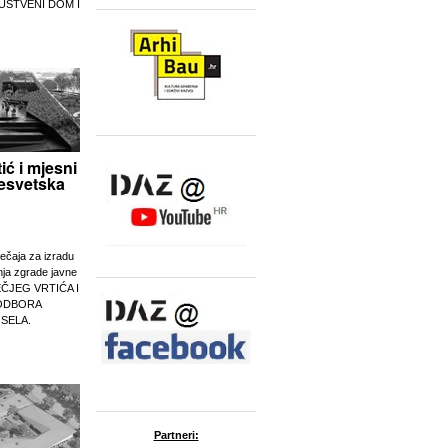
UŠTVENI DOM I
tić i mjesni
esvetska
ječaja za izradu
nja zgrade javne
EČJEG VRTIĆA I
ODBORA
 SELA.
Partneri: