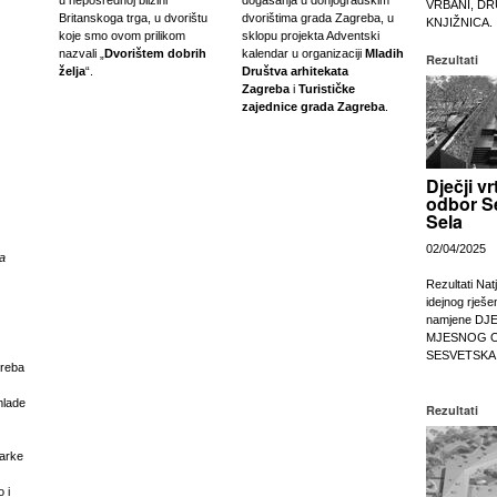
u neposrednoj blizini
dogašanja u donjogradskim
VRBANI, DR
Britanskoga trga, u dvorištu
dvorištima grada Zagreba, u
KNJIŽNICA.
koje smo ovom prilikom
sklopu projekta Adventski
nazvali „
Dvorištem dobrih
kalendar u organizaciji
Mladih
Rezultati
želja
“.
Društva arhitekata
Zagreba
i
Turističke
zajednice grada Zagreba
.
Dječji vr
odbor S
Sela
02/04/2025
a
Rezultati Nat
idejnog rješe
namjene DJ
MJESNOG 
SESVETSKA
greba
mlade
Rezultati
čarke
 i