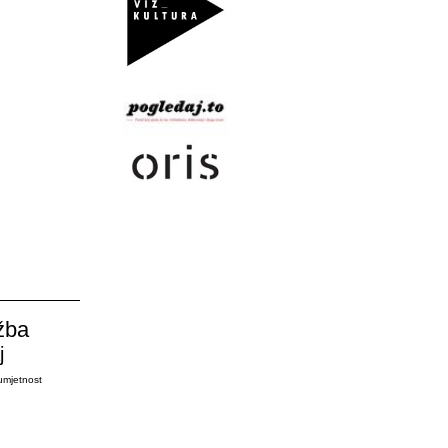
žba
j
umjetnost