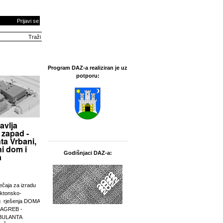
Prijavi se
Program DAZ-a realiziran je uz
potporu:
avlja
 zapad -
ta Vrbani,
i dom i
Godišnjaci DAZ-a:
a
ječaja za izradu
ektonsko-
g rješenja DOMA
ZAGREB -
BULANTA