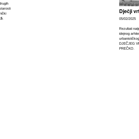
drugih
tarosti
Dječji v
nički
15
.
05/02/2025
Rezultati nat
idejnog arhit
urbanističko
DJEČJEG V
PREČKO.