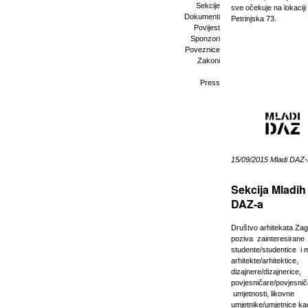
Sekcije
sve očekuje na lokaciji
Dokumenti
Petrinjska 73.
Povijest
Sponzori
Poveznice
Zakoni
Press
15/09/2015 Mladi DAZ-
Sekcija Mladih
DAZ-a
Društvo arhitekata Za
poziva zainteresirane
studente/studentice i 
arhitekte/arhitektice,
dizajnere/dizajnerice,
povjesničare/povjesni
umjetnosti, likovne
umjetnike/umjetnice kao