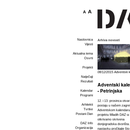
A
A
Naslovnica
Arhiva novosti
Vijesti
Aktualna tema
Osvrti
Projekti
08/12/2015 Adventski 
Natječaji
Rezultati
Adventski kal
- Petrinjska
Kalendar
Programi
12. i 13. prosinca otva
Arhitekti
postaju u našem zagr
Tvrtke
Adventskom kalendaru
Postani član
projektu Mladih DAZ-a
otkrivamo skrivena
DAZ Info
donjogradska dvorišta.
Organizacija
nastavku pročitajte što