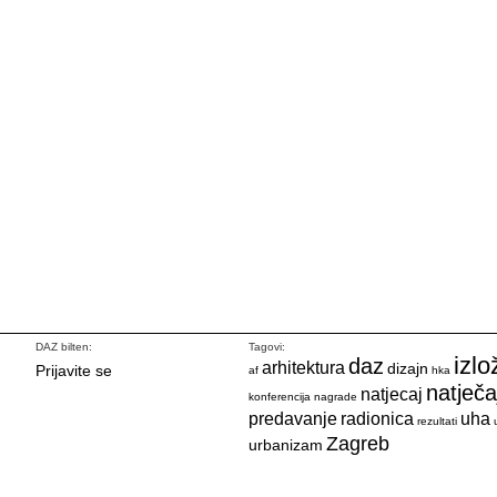
DAZ bilten:
Tagovi:
izlo
daz
arhitektura
dizajn
Prijavite se
af
hka
natječa
natjecaj
konferencija
nagrade
predavanje
radionica
uha
rezultati
Zagreb
urbanizam