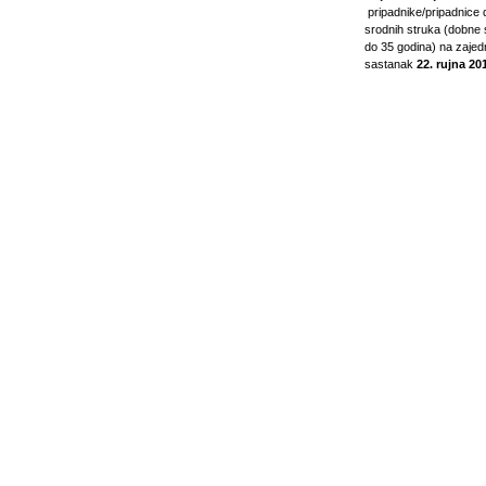
pripadnike/pripadnice 
srodnih struka (dobne s
do 35 godina) na zajed
sastanak
22. rujna 20