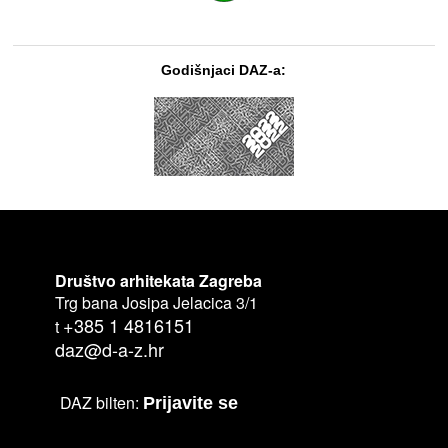
Godišnjaci DAZ-a:
Društvo arhitekata Zagreba
Trg bana Josipa Jelacica 3/1
+385 1 4816151
t
daz@d-a-z.hr
DAZ bilten:
Prijavite se