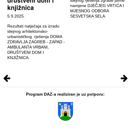
društveni dom i
idejnog rješenja zgrade javne
knjižnica
namjene DJEČJEG VRTIĆA I
MJESNOG ODBORA
5.9.2025.
SESVETSKA SELA.
Rezultati natječaja za izradu
idejnog arhitektonsko-
urbanističkog rješenja DOMA
ZDRAVLJA ZAGREB - ZAPAD -
AMBULANTA VRBANI,
DRUŠTVENI DOM I
KNJIŽNICA.
Program DAZ-a realiziran je uz potporu: