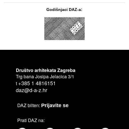
Godišnjaci DAZ-a:
Društvo arhitekata Zagreba
Trg bana Josipa Jelacica 3/1
+385 1 4816151
t
daz@d-a-z.hr
DAZ bilten:
Prijavite se
Prati DAZ na: