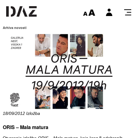
Arhiva novosti
18/09/2012 Izložba
ORIS – Mala matura
Otvorenje izložbe
ORIS – Mala matura
, koja kroz 8 odabranih