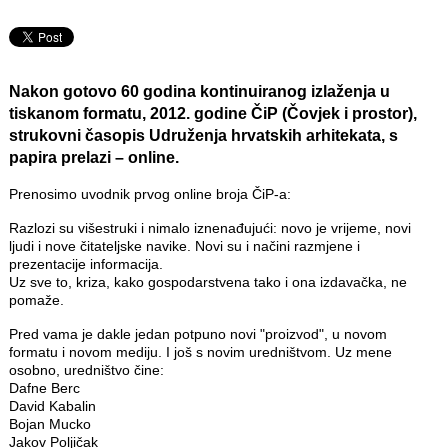
Nakon gotovo 60 godina kontinuiranog izlaženja u
tiskanom formatu, 2012. godine ČiP (Čovjek i prostor),
strukovni časopis Udruženja hrvatskih arhitekata, s
papira prelazi – online.
Prenosimo uvodnik prvog online broja ČiP-a:
Razlozi su višestruki i nimalo iznenađujući: novo je vrijeme, novi
ljudi i nove čitateljske navike. Novi su i načini razmjene i
prezentacije informacija.
Uz sve to, kriza, kako gospodarstvena tako i ona izdavačka, ne
pomaže.
Pred vama je dakle jedan potpuno novi "proizvod", u novom
formatu i novom mediju. I još s novim uredništvom. Uz mene
osobno, uredništvo čine:
Dafne Berc
David Kabalin
Bojan Mucko
Jakov Poljičak