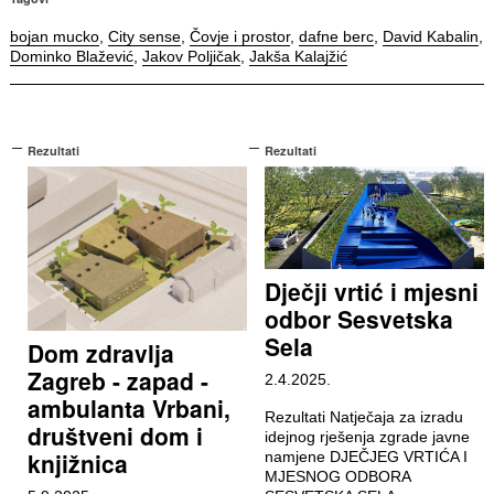
bojan mucko
,
City sense
,
Čovje i prostor
,
dafne berc
,
David Kabalin
,
Dominko Blažević
,
Jakov Poljičak
,
Jakša Kalajžić
Rezultati
Rezultati
Dječji vrtić i mjesni
odbor Sesvetska
Sela
Dom zdravlja
Zagreb - zapad -
2.4.2025.
ambulanta Vrbani,
Rezultati Natječaja za izradu
društveni dom i
idejnog rješenja zgrade javne
knjižnica
namjene DJEČJEG VRTIĆA I
MJESNOG ODBORA