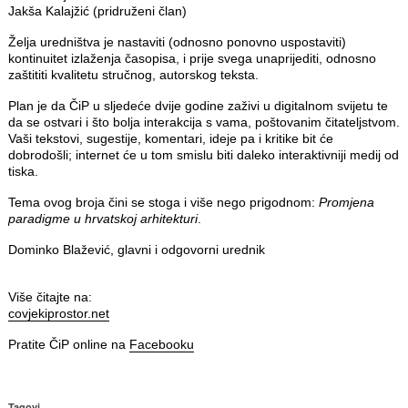
Jakša Kalajžić (pridruženi član)
Želja uredništva je nastaviti (odnosno ponovno uspostaviti)
kontinuitet izlaženja časopisa, i prije svega unaprijediti, odnosno
zaštititi kvalitetu stručnog, autorskog teksta.
Plan je da ČiP u sljedeće dvije godine zaživi u digitalnom svijetu te
da se ostvari i što bolja interakcija s vama, poštovanim čitateljstvom.
Vaši tekstovi, sugestije, komentari, ideje pa i kritike bit će
dobrodošli; internet će u tom smislu biti daleko interaktivniji medij od
tiska.
Tema ovog broja čini se stoga i više nego prigodnom:
Promjena
paradigme u hrvatskoj arhitekturi
.
Dominko Blažević, glavni i odgovorni urednik
Više čitajte na:
covjekiprostor.net
Pratite ČiP online na
Facebooku
Tagovi