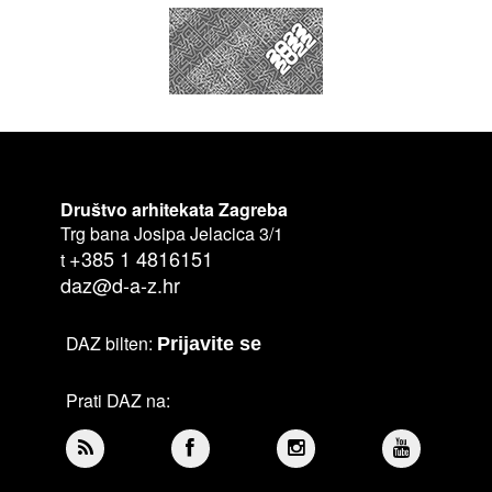
Društvo arhitekata Zagreba
Trg bana Josipa Jelacica 3/1
+385 1 4816151
t
daz@d-a-z.hr
DAZ bilten:
Prijavite se
Prati DAZ na: