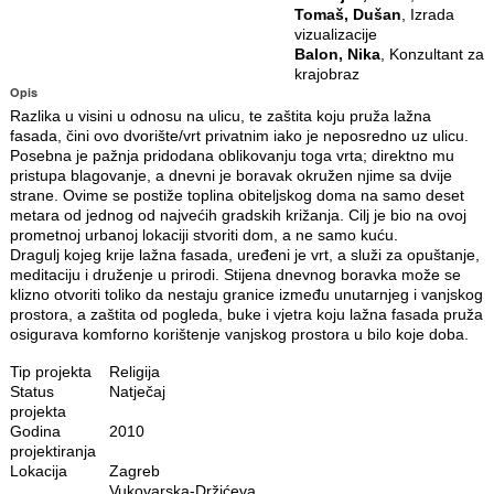
Tomaš, Dušan
, Izrada
vizualizacije
Balon, Nika
, Konzultant za
krajobraz
Opis
Razlika u visini u odnosu na ulicu, te zaštita koju pruža lažna
fasada, čini ovo dvorište/vrt privatnim iako je neposredno uz ulicu.
Posebna je pažnja pridodana oblikovanju toga vrta; direktno mu
pristupa blagovanje, a dnevni je boravak okružen njime sa dvije
strane. Ovime se postiže toplina obiteljskog doma na samo deset
metara od jednog od najvećih gradskih križanja. Cilj je bio na ovoj
prometnoj urbanoj lokaciji stvoriti dom, a ne samo kuću.
Dragulj kojeg krije lažna fasada, uređeni je vrt, a služi za opuštanje,
meditaciju i druženje u prirodi. Stijena dnevnog boravka može se
klizno otvoriti toliko da nestaju granice između unutarnjeg i vanjskog
prostora, a zaštita od pogleda, buke i vjetra koju lažna fasada pruža
osigurava komforno korištenje vanjskog prostora u bilo koje doba.
Tip projekta
Religija
Status
Natječaj
projekta
Godina
2010
projektiranja
Lokacija
Zagreb
Vukovarska-Držićeva