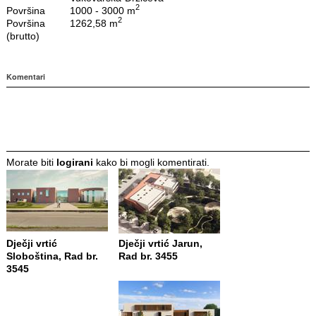
2
Površina
1000 - 3000 m
2
Površina
1262,58 m
(brutto)
Komentari
Morate biti
logirani
kako bi mogli komentirati.
Dječji vrtić
Dječji vrtić Jarun,
Sloboština, Rad br.
Rad br. 3455
3545