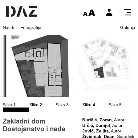
Nacrti
Fotografije
Galerija
Slika 1
Slika 2
Slika 3
Slika 4
Slika 5
Zakladni dom
Đuričić, Zoran
, Autor
Uršić, Danijel
, Autor
Dostojanstvo i nada
Jović, Željka
, Autor
Živčinjak, Dean
, Suradnik