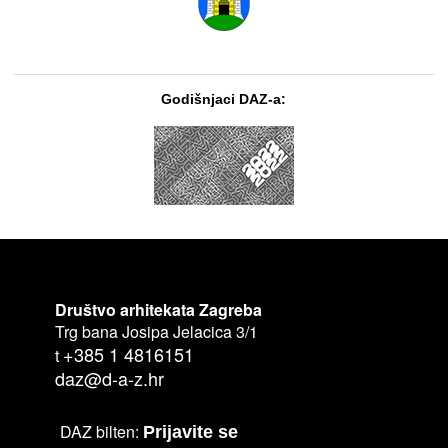
Godišnjaci DAZ-a:
Društvo arhitekata Zagreba
Trg bana Josipa Jelacica 3/1
+385 1 4816151
t
daz@d-a-z.hr
DAZ bilten:
Prijavite se