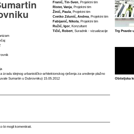
Sumartin
Franić, Tin-Sven
, Projektni tim
Rister, Vanja
, Projektni tim
ovniku
Žinić, Paula
, Projektni tim
Cvetko Zdunić, Andrea
, Projektni tim
Fabijanić, Nikola
, Projektni tim
Ružić, Igor
, Konzultant
Tičić, Robert
, Suradnik - vizualizacije
Trg Pravde 
anizam
ečaj
2
rovnik
ja
a izradu idejnog urbanističko-arhitektonskog rješenja za uređenje plažno
 uvale Sumartin u Dubrovniku) 15.05.2012
Obiteljska 
o bi mogli komentirati.