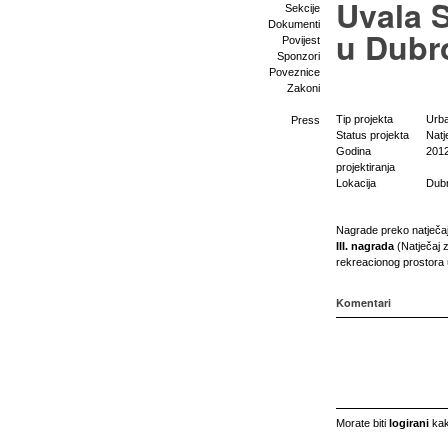
Uvala 
Sekcije
Dokumenti
u Dubr
Povijest
Sponzori
Poveznice
Zakoni
Tip projekta
Urb
Press
Status projekta
Natj
Godina
201
projektiranja
Lokacija
Dub
Nagrade preko natječa
III. nagrada
(Natječaj z
rekreacionog prostora
Komentari
Morate biti
logirani
kak