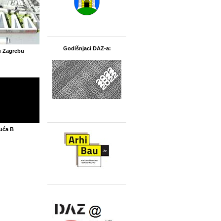
Godišnjaci DAZ-a:
u Zagrebu
kuća B