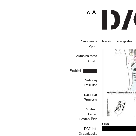
A
A
Naslovnica
Nacrti
Fotografije
Vijesti
Aktualna tema
Osvrti
Projekti
Natječaji
Rezultati
Kalendar
Programi
Arhitekti
Tvrtke
Postani član
Slika 1
DAZ Info
Organizacija