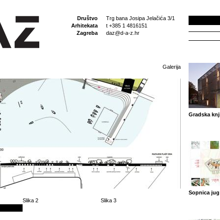
Društvo
Trg bana Josipa Jelačića 3/1
Arhitekata
t +385 1 4816151
Zagreba
daz@d-a-z.hr
Galerija
Gradska knj
Sopnica jug
Slika 2
Slika 3