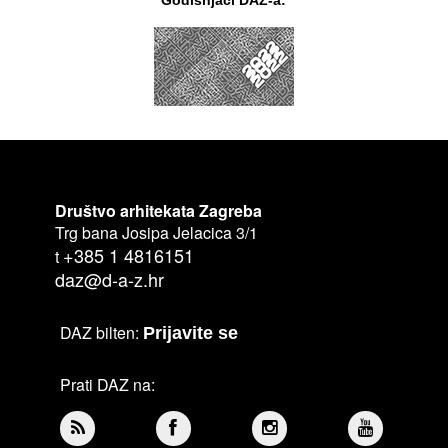
Društvo arhitekata Zagreba
Trg bana Josipa Jelacica 3/1
+385 1 4816151
t
daz@d-a-z.hr
DAZ bilten:
Prijavite se
Prati DAZ na: