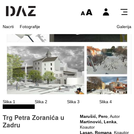
Nacrti
Fotografije
Galerija
Slika 1
Slika 2
Slika 3
Slika 4
Trg Petra Zoranića u
Marušić, Pero
, Autor
Martinović, Lenka
,
Zadru
Koautor
Lasan, Romana
, Koautor