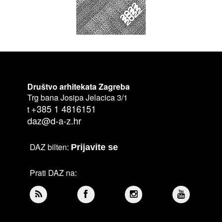
Društvo arhitekata Zagreba
Trg bana Josipa Jelacica 3/1
+385 1 4816151
t
daz@d-a-z.hr
DAZ bilten:
Prijavite se
Prati DAZ na: