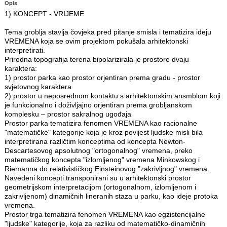
Opis
1) KONCEPT - VRIJEME
Tema groblja stavlja čovjeka pred pitanje smisla i tematizira ideju
VREMENA koja se ovim projektom pokušala arhitektonski
interpretirati.
Prirodna topografija terena bipolarizirala je prostore dvaju
karaktera:
1) prostor parka kao prostor orjentiran prema gradu - prostor
svjetovnog karaktera
2) prostor u neposrednom kontaktu s arhitektonskim ansmblom koji
je funkcionalno i doživljajno orjentiran prema grobljanskom
komplesku – prostor sakralnog ugođaja
Prostor parka tematizira fenomen VREMENA kao racionalne
"matematičke" kategorije koja je kroz povijest ljudske misli bila
interpretirana različtim konceptima od koncepta Newton-
Descartesovog apsolutnog "ortogonalnog" vremena, preko
matematičkog koncepta "izlomljenog" vremena Minkowskog i
Riemanna do relativističkog Einsteinovog "zakrivljnog" vremena.
Navedeni koncepti transponirani su u arhitektonski prostor
geometrijskom interpretacijom (ortogonalnom, izlomljenom i
zakrivljenom) dinamičnih lineranih staza u parku, kao ideje protoka
vremena.
Prostor trga tematizira fenomen VREMENA kao egzistencijalne
"ljudske" kategorije, koja za razliku od matematičko-dinamičnih