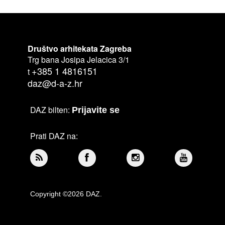
Društvo arhitekata Zagreba
Trg bana Josipa Jelacica 3/1
+385 1 4816151
t
daz@d-a-z.hr
DAZ bilten:
Prijavite se
Prati DAZ na:
Copyright ©2026 DAZ.