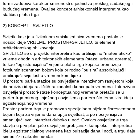
formi zadobiva karakter smirenosti u jednistvu prošlog, sadašnjeg i
budućeg vremena. Ovaj se koncept arhitektonski interpretira kao
statična ploha trga.
2) KONCEPT - SVIJETLO
Svijetlo koje je u fizikalnom smislu jedinica vremena postalo je
nosioc ideje VRIJEME=PROSTOR+SVIJETLO, te element
arhitektonskog oblikovanja.
SVIJETLO se u projektu interpretira kao artificijelno "matematičko"
vrijeme obodnih arhitektonskih elemenata (staze, urbana oprema),
te kao "egzistencijalno" vrijeme plohe trga koja se premazuje
fotoluminiscentnom bojom koja prirodno "pulsira" apsorbirajući i
emitirajući svjetlost u vremenskom tijeku.
U prostoru parka stazice su osvijetljene intenzivnom rasvjetom koja
dinamizira ideju različitih racionalnih koncepata vremena. Intenzivno
osvjetljeni prostori-staze konceptualnog vremena pretaču se u
parter trga mirnog i nježnog osvjetljenja partera što tematizira ideju
egzistencijalnog vremena.
Prostor partera trga je premazan specijalnom bijelom florescentnom
bojom koja za vrijeme dana upija svjetlost, a po noći je isijava
smanjujući svoj intenzitet duboko u noć. Ovakvo osvjetljenje trga
stavlja u prvi plan jače osvjetljen grobljanski kompleks i interpretira
ideju egzistencijalnog vremena kao pulsacije dana i noći, a trgu daje
simbolički-sakralni ugođaj.