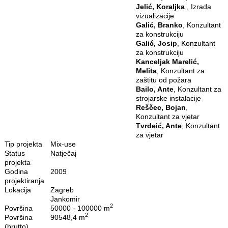
Jelić, Koraljka
, Izrada
vizualizacije
Galić, Branko
, Konzultant
za konstrukciju
Galić, Josip
, Konzultant
za konstrukciju
Kanceljak Marelić,
Melita
, Konzultant za
zaštitu od požara
Bailo, Ante
, Konzultant za
strojarske instalacije
Reščec, Bojan
,
Konzultant za vjetar
Tvrdeić, Ante
, Konzultant
za vjetar
Tip projekta
Mix‐use
Status
Natječaj
projekta
Godina
2009
projektiranja
Lokacija
Zagreb
Jankomir
2
Površina
50000 - 100000 m
2
Površina
90548,4 m
(brutto)