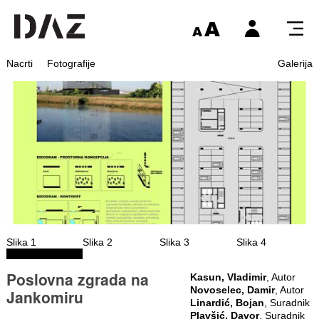
Nacrti
Fotografije
Galerija
Slika 1
Slika 2
Slika 3
Slika 4
Poslovna zgrada na
Kasun, Vladimir
, Autor
Novoselec, Damir
, Autor
Jankomiru
Linardić, Bojan
, Suradnik
Plavšić, Davor
, Suradnik