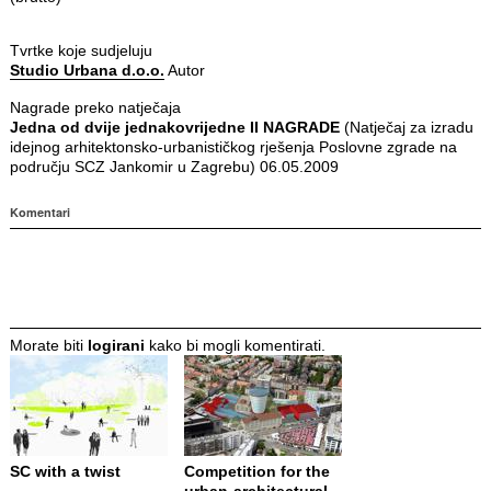
Tvrtke koje sudjeluju
Studio Urbana d.o.o.
Autor
Nagrade preko natječaja
Jedna od dvije jednakovrijedne II NAGRADE
(Natječaj za izradu
idejnog arhitektonsko-urbanističkog rješenja Poslovne zgrade na
području SCZ Jankomir u Zagrebu) 06.05.2009
Komentari
Morate biti
logirani
kako bi mogli komentirati.
SC with a twist
Competition for the
urban-architectural