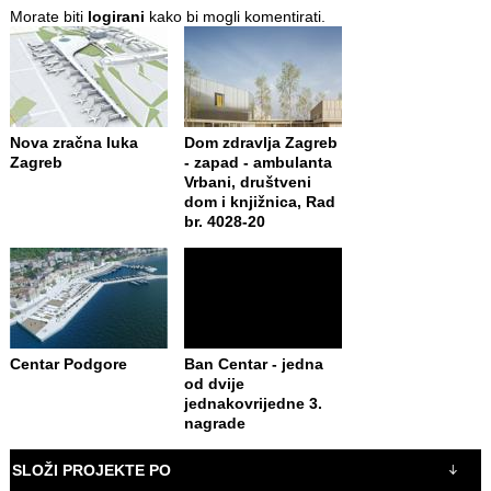
Morate biti
logirani
kako bi mogli komentirati.
Nova zračna luka
Dom zdravlja Zagreb
Zagreb
- zapad - ambulanta
Vrbani, društveni
dom i knjižnica, Rad
br. 4028-20
Centar Podgore
Ban Centar - jedna
od dvije
jednakovrijedne 3.
nagrade
SLOŽI PROJEKTE PO