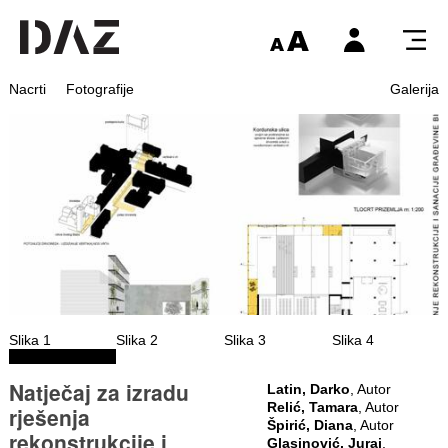
Nacrti
Fotografije
Galerija
Slika 1
Slika 2
Slika 3
Slika 4
Natječaj za izradu
Latin, Darko
, Autor
Relić, Tamara
, Autor
rješenja
Špirić, Diana
, Autor
rekonstrukcije i
Glasinović, Juraj
,