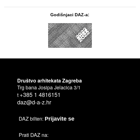
Godišnjaci DAZ-a:
Društvo arhitekata Zagreba
Trg bana Josipa Jelacica 3/1
+385 1 4816151
t
daz@d-a-z.hr
DAZ bilten:
Prijavite se
Prati DAZ na: