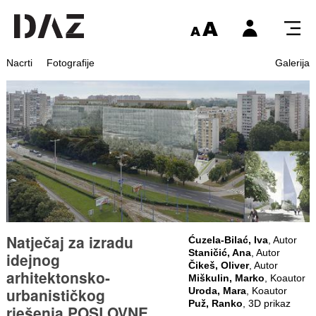
Nacrti
Fotografije
Galerija
Natječaj za izradu
Ćuzela-Bilać, Iva
, Autor
Staničić, Ana
, Autor
idejnog
Čikeš, Oliver
, Autor
arhitektonsko-
Miškulin, Marko
, Koautor
urbanističkog
Uroda, Mara
, Koautor
Puž, Ranko
, 3D prikaz
rješenja POSLOVNE