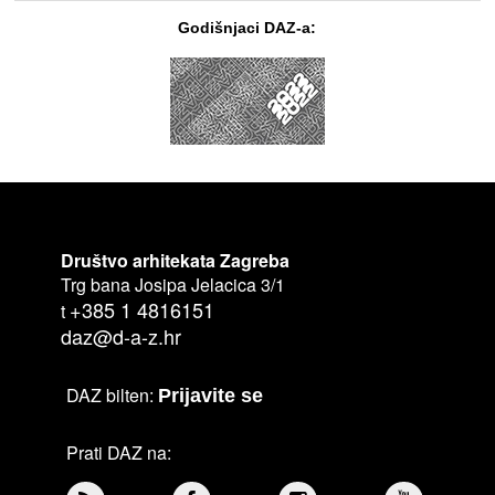
Godišnjaci DAZ-a:
Društvo arhitekata Zagreba
Trg bana Josipa Jelacica 3/1
+385 1 4816151
t
daz@d-a-z.hr
DAZ bilten:
Prijavite se
Prati DAZ na: