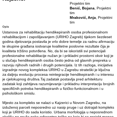
Projektni tim
Benić, Bojana
, Projektni
tim
Mraković, Anja
, Projektni
tim
Opis
Ustanova za rehabilitaciju hendikepiranih osoba profesionalnom
rehabilitacijom i zapošljavanjem (URIHO Zagreb) tijekom šezdeset
godina djelovanja postavila je vrlo dobre temelje za radnu afirmaciju
te skupine građana iostvaruje kvalitetne poslovne rezultate čija je
kvaliteta tržišno potvrđena. No, da bi se iskoristili svi potencijali
profesionalne rehabilitacije nužan je i prikladni prostorni okvir koji je
u slučaju hendikepiranih osoba često jedna od glavnih prepreka u
razvoju njihovih radniih i drugih potencijala. Iz tih razloga, inicijativa
izgradnje novog kompleksa URIHO u Zagrebu strateški je ključna
za daljnju evoluciju procesa reintegracije hendikepiranih i u interesu
je cjelokupnog društva.Taj zadatak postavlja pred arhitekturu
zadatak koji zahtijeva razumijevanje i prikladnu interpretaciju brojnih
specifičnih potreba hendikepiranih u fizičko-funkcionalnom i u
psihološkom smislu.
Mjesto za kompleks se nalazi u Kajzerici u Novom Zagrebu, na
izduženoj parceli neposredno uz nasip pruge i uz dotrajali kompleks
koji je URIHO do sada koristio. Urbana morfologija u neposrednom
okolišu ne pruža neke referentne točke na koje bi se projekt mogao