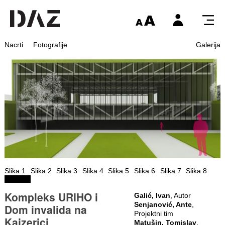
Nacrti
Fotografije
Galerija
Slika 1
Slika 2
Slika 3
Slika 4
Slika 5
Slika 6
Slika 7
Slika 8
Kompleks URIHO i
Galić, Ivan
, Autor
Senjanović, Ante
,
Dom invalida na
Projektni tim
Kajzerici
Matušin, Tomislav
,