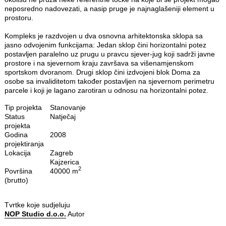
neposredno nadovezati, a nasip pruge je najnaglašeniji element u
prostoru.
Kompleks je razdvojen u dva osnovna arhitektonska sklopa sa
jasno odvojenim funkcijama: Jedan sklop čini horizontalni potez
postavljen paralelno uz prugu u pravcu sjever-jug koji sadrži javne
prostore i na sjevernom kraju završava sa višenamjenskom
sportskom dvoranom. Drugi sklop čini izdvojeni blok Doma za
osobe sa invaliditetom također postavljen na sjevernom perimetru
parcele i koji je lagano zarotiran u odnosu na horizontalni potez.
Tip projekta
Stanovanje
Status
Natječaj
projekta
Godina
2008
projektiranja
Lokacija
Zagreb
Kajzerica
2
Površina
40000 m
(brutto)
Tvrtke koje sudjeluju
NOP Studio d.o.o.
Autor