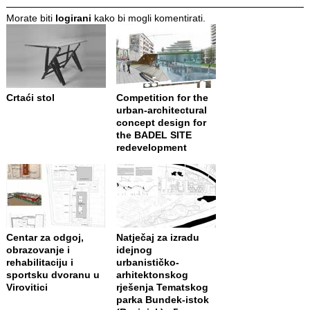
Morate biti
logirani
kako bi mogli komentirati.
Crtaći stol
Competition for the
urban-architectural
concept design for
the BADEL SITE
redevelopment
Centar za odgoj,
Natječaj za izradu
obrazovanje i
idejnog
rehabilitaciju i
urbanističko-
sportsku dvoranu u
arhitektonskog
Virovitici
rješenja Tematskog
parka Bundek-istok