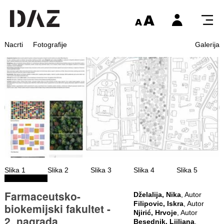
Nacrti
Fotografije
Galerija
Slika 1
Slika 2
Slika 3
Slika 4
Slika 5
Farmaceutsko-
Dželalija, Nika
, Autor
Filipovic, Iskra
, Autor
biokemijski fakultet -
Njirić, Hrvoje
, Autor
2. nagrada
Besednik, Ljiljana
,