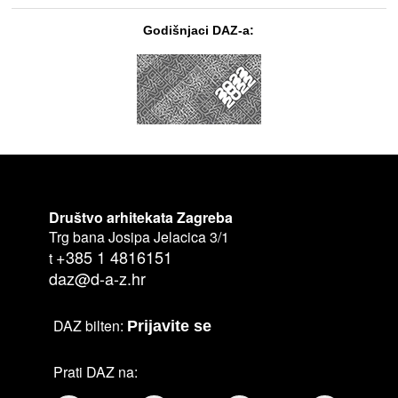
Godišnjaci DAZ-a:
Društvo arhitekata Zagreba
Trg bana Josipa Jelacica 3/1
+385 1 4816151
t
daz@d-a-z.hr
DAZ bilten:
Prijavite se
Prati DAZ na: