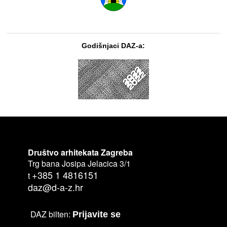
Godišnjaci DAZ-a:
Društvo arhitekata Zagreba
Trg bana Josipa Jelacica 3/1
+385 1 4816151
t
daz@d-a-z.hr
DAZ bilten:
Prijavite se