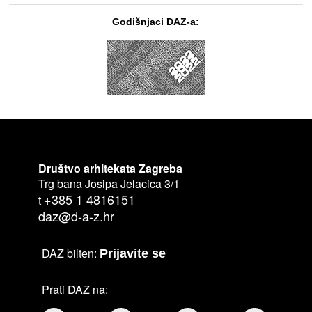
Godišnjaci DAZ-a:
Društvo arhitekata Zagreba
Trg bana Josipa Jelacica 3/1
+385 1 4816151
t
daz@d-a-z.hr
DAZ bilten:
Prijavite se
Prati DAZ na: