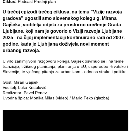
Ciklus:
Podcast Prednji plan
U trećoj epizodi trećeg ciklusa, na temu "Vizije razvoja
gradova" ugostili smo slovenskog kolegu g. Mirana
Gajšeka, voditelja odjela za prostorno uređenje Grada
Ljubljane, koji nam je govorio o Viziji razvoja Ljubljane
2025 - na čijoj implementaciji kontinuirano radi od 2007.
godine, kada je Ljubljana doživjela novi moment
urbanog razvoja.
U vrlo zanimljivom razgovoru kolega Gajšek osvrnuo se i na teme
tranzicije, tržišnog planiranja, planiranja u EU, usporedbe Hrvatske i
Slovenije, te vječnog pitanja za urbanizam - odnosa struke i politike.
Gost: Miran Gajšek
Voditelj: Luka Krstulović
Realizator: Pavel Penev
Uvodna špica: Monika Milas (video) / Mario Peko (glazba)