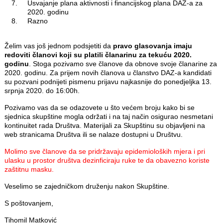
Usvajanje plana aktivnosti i financijskog plana DAZ-a za
2020. godinu
Razno
Želim vas još jednom podsjetiti da
pravo glasovanja imaju
redoviti članovi koji su platili članarinu za tekuću 2020.
godinu
. Stoga pozivamo sve članove da obnove svoje članarine za
2020. godinu. Za prijem novih članova u članstvo DAZ-a kandidati
su pozvani podnijeti pismenu prijavu najkasnije do ponedjeljka 13.
srpnja 2020. do 16:00h.
Pozivamo vas da se odazovete u što većem broju kako bi se
sjednica skupštine mogla održati i na taj način osigurao nesmetani
kontinuitet rada Društva. Materijali za Skupštinu su objavljeni na
web stranicama Društva ili se nalaze dostupni u Društvu.
Molimo sve članove da se pridržavaju epidemioloških
mjera i pri
ulasku u prostor društva dezinficiraju ruke te da obavezno koriste
zaštitnu masku.
Veselimo se zajedničkom druženju nakon Skupštine.
S poštovanjem,
Tihomil Matković