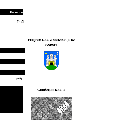
Prijavi se
Program DAZ-a realiziran je uz
potporu:
Godišnjaci DAZ-a: