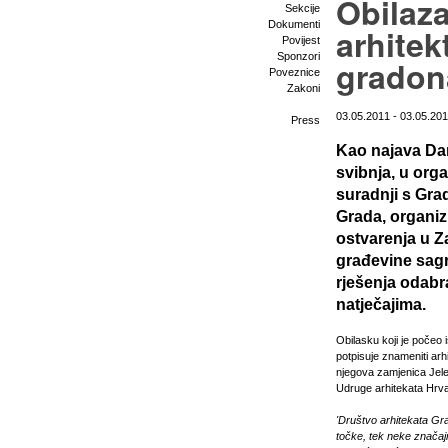
Obilaz
Sekcije
Dokumenti
arhitek
Povijest
Sponzori
gradon
Poveznice
Zakoni
03.05.2011 - 03.05.20
Press
Kao najava Dan
svibnja, u org
suradnji s Gra
Grada, organiz
ostvarenja u 
građevine sagr
rješenja odabr
natječajima.
Obilasku koji je počeo
potpisuje znameniti arh
njegova zamjenica Jele
Udruge arhitekata Hrva
'Društvo arhitekata Gr
točke, tek neke značajni