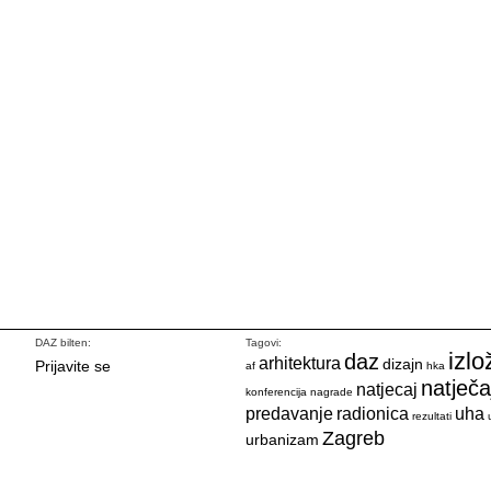
DAZ bilten:
Tagovi:
izlo
daz
arhitektura
dizajn
Prijavite se
af
hka
natječa
natjecaj
konferencija
nagrade
predavanje
radionica
uha
rezultati
Zagreb
urbanizam