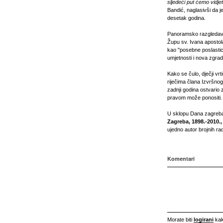
sljedeći put ćemo vidjet
Bandić, naglasivši da je
desetak godina.
Panoramsko razgledavan
Župu sv. Ivana apostol
kao "posebne poslastic
umjetnosti i nova zgra
Kako se čulo, dječji vr
riječima člana Izvršno
zadnji godina ostvario 
pravom može ponositi.
U sklopu Dana zagreba
Zagreba, 1898.-2010.,
ujedno autor brojnih ra
Komentari
Morate biti
logirani
kak