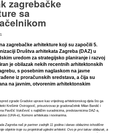
ak zagrebačke
ture sa
ačelnikom
11
a zagrebačke arhitekture koji su započili 5.
anizaciji Društva arhitekata Zagreba (DAZ) u
dskim uredom za strategijsko planiranje i razvoj
iran je obilazak nekih recentnih arhitektonskih
Zagrebu, s posebnim naglaskom na javne
ađene iz proračunskih sredstava, a čija su
ana na javnim, otvorenim arhitektonskim
 ispred zgrade Gradske uprave kao vrijednog arhitektonskog djela što ga
itekt Krešimir Ostrogović, prisustvovao je gradonačelnik Milan Bandić i
na Pavičić Vukičević s najbližim suradnicima, predstavnicima DAZ-a,
tske (UHA-e), Komore arhitekata i novinarima.
ada Zagreba naš je partner zadnjih 11 godina i danas obilazimo ishodišne
je objekte koje su projektirali ugledni arhitekti. Ovo je prvi takav obilazak, a