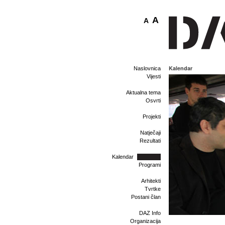
A
A
Kalendar
Naslovnica
Vijesti
Aktualna tema
Osvrti
Projekti
Natječaji
Rezultati
Kalendar
Programi
Arhitekti
Tvrtke
Postani član
DAZ Info
Organizacija