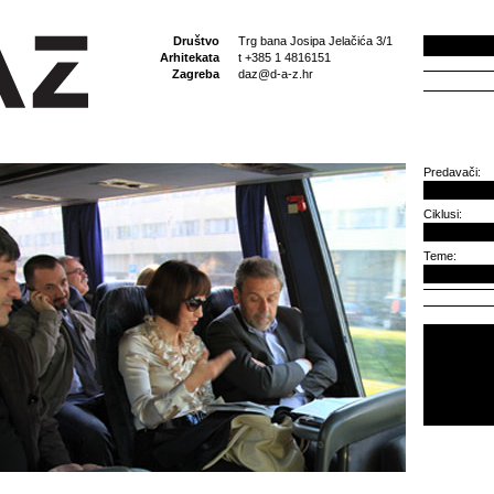
Društvo
Trg bana Josipa Jelačića 3/1
Arhitekata
t +385 1 4816151
Zagreba
daz@d-a-z.hr
Predavači:
Ciklusi:
Teme: