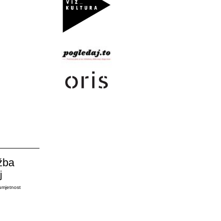
žba
j
umjetnost