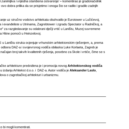
i zanimljiva i vrijedna stambena ostvarenja'
–
komentirao je gradonačelnik
 ovo dobra prilika da se prisjetimo i onoga što se radilo i gradilo zadnjih
je uz stručno vodstvo arhitekata obuhvatilo je Eurotower u Lučićevoj,
a i evanđeliste u Utrinama, Zagrebtower i zgradu Spectator u Radničkoj, a
e" za razgledavanje su odabrani dječji vrtić u Laništu, Muzej suvremene
da Hitne pomoći u Heinzelovoj.
tić u Laništu struka ocjenjuje vrhunskim arhitektonskim rješenjem, a, prema
g odbora DAZ-a i svojevrsnog vodiča obilaska Luke Korlaeta, Zagreb je
značajan broj takvih kvalitetnih rješenja, posebno za škole i vrtiće, čime se s
čke arhitekture predviđena je i promocija novog
Arhitektonskog vodiča
u izdanju Arhitekst d.o.o. i DAZ-a. Autor vodiča je
Aleksander Laslo
,
dova o zagrebačkoj arhitekturi i urbanizmu.
o bi mogli komentirati.