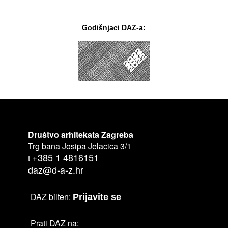
Godišnjaci DAZ-a:
Društvo arhitekata Zagreba
Trg bana Josipa Jelacica 3/1
+385 1 4816151
t
daz@d-a-z.hr
DAZ bilten:
Prijavite se
Prati DAZ na: