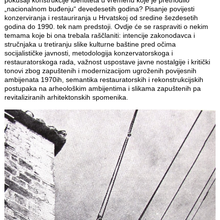
„nacionalnom buđenju“ devedesetih godina? Pisanje povijesti
konzerviranja i restauriranja u Hrvatskoj od sredine šezdesetih
godina do 1990. tek nam predstoji. Ovdje će se raspraviti o nekim
temama koje bi ona trebala raščlaniti: intencije zakonodavca i
stručnjaka u tretiranju slike kulturne baštine pred očima
socijalističke javnosti, metodologija konzervatorskoga i
restauratorskoga rada, važnost uspostave javne nostalgije i kritički
tonovi zbog zapuštenih i modernizacijom ugroženih povijesnih
ambijenata 1970ih, semantika restauratorskih i rekonstrukcijskih
postupaka na arheološkim ambijentima i slikama zapuštenih pa
revitaliziranih arhitektonskih spomenika.