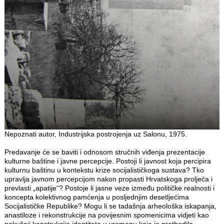
Nepoznati autor, Industrijska postrojenja uz Salonu, 1975.
Predavanje će se baviti i odnosom stručnih viđenja prezentacije
kulturne baštine i javne percepcije. Postoji li javnost koja percipira
kulturnu baštinu u kontekstu krize socijalističkoga sustava? Tko
upravlja javnom percepcijom nakon propasti Hrvatskoga proljeća i
prevlasti „apatije“? Postoje li jasne veze između političke realnosti i
koncepta kolektivnog pamćenja u posljednjim desetljećima
Socijalističke Republike? Mogu li se tadašnja arheološka iskapanja,
anastiloze i rekonstrukcije na povijesnim spomenicima vidjeti kao
pokušaji konstrukcije identiteta u vremenu koje je prethodilo