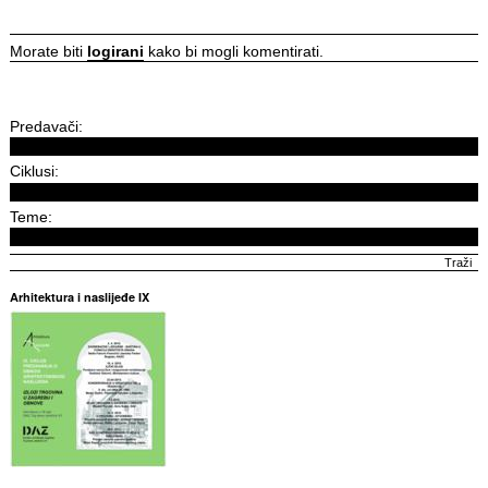
Morate biti
logirani
kako bi mogli komentirati.
Predavači:
Ciklusi:
Teme:
Arhitektura i naslijeđe IX