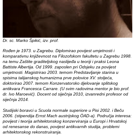
Dr. sc. Marko Špikić, izv. prof.
Rođen je 1973. u Zagrebu. Diplomirao povijest umjetnosti i
komparativnu književnost na Filozofskom fakultetu u Zagrebu 1998.
na temu Zaštite graditeljskog naslijeđa u teoriji i praksi Leona
Battiste Albertija. Od 1999. zaposlen pri Odsjeku za povijest
umjetnosti. Magistrirao 2003. temom Predstavljanje starina u
spisima talijanskog humanizma prve polovice XV. stoljeća,
doktorirao 2007. temom Konzervatorsko djelovanje splitskog
antikvara Francesca Carrare. (U svim radovima mentor je bio prof.
dr. Ivo Maroević). Docent od siječnja 2010, izvanredni profesor od
siječnja 2014.
Studijski boravci u Scuola normale superiore u Pisi 2002. i Beču
2006. (stipendija Ernst Mach austrijskog ÖAD-a). Područja interesa:
povijest i teorija arhitektonskog konzerviranja u Europi i Hrvatskoj
od renesanse do danas, povijest antikvarnih studija, problemi
arhitektonskog rekonstruiranja.