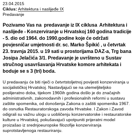
23.04.2015
Ciklus:
Arhitektura i naslijeđe IX
Predavanje
Pozivamo Vas na predavanje iz IX ciklusa Arhitektura i
naslijeđe - Konzerviranje u Hrvatskoj 160 godina tradicije
- 5. dio od 1964. do 1990.godine koje će održati
povjesničar umjetnosti
dr. sc. Marko Špikić
, u četvrtak
23. travnja 2015. u 19 sati
u prostorijama DAZ-a, Trg bana
Josipa Jelačića 3/1. Predavanje je uvršteno u Sustav
stručnog usavršavanja Hrvatske komore arhitekata i
boduje se s
3 (tri) boda
.
U predavanju će biti riječi o četvrtstoljetnoj povijesti konzerviranja u
socijalističkoj Hrvatskoj. Nastavljajući se na utemeljiteljsko
poslijeratno doba, tijekom 1960ih godina došlo je do značajnih
administrativnih, zakonodavnih i profesionalnih reformi u sustavu
zaštite spomenika, od donošenja Zakona o zaštiti spomenika 1967.
do osnutka Restauratorskoga zavoda Hrvatske. I Zakon i Zavod
odigrali su važnu ulogu u uobličenju konzervatorske i restauratorske
kulture u Hrvatskoj, pokušavajući upotpuniti prijeratni model
proizašao iz srednjoeuropske filozofije konzerviranja
suprotstavljenoga restauriranju.