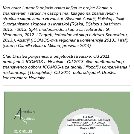
Kao autor i urednik objavio osam knjiga te brojne članke u
znanstvenim i stručnim časopisima. Izlagao na znanstvenim i
stručnim skupovima u Hrvatskoj, Sloveniji, Austriji, Poljskoj i Italiji.
Suorganizator skupova u Hrvatskoj (Rijeka, Dijalozi s baštinom
2012. i 2013, Split, međunarodni skup o E. Hebrardu i G.
Niemannu, 2012. i Zagreb, jednodnevni skup o Arturu Schneideru,
2013.), Austriji (ICOMOS-ova regionalna konferencija 2013.) i Italiji
(skup o Camillu Boitu u Milanu, prosinac 2014).
Član Društva povjesničara umjetnosti Hrvatske. Od 2011.
predsjednik ICOMOS-a Hrvatske. Od 2013. član međunarodnog
znanstvenog odbora ICOMOS-a za teoriju i filozofiju konzerviranja i
restauriranja (Theophilos). Od 2014. potpredsjednik Društva
konzervatora Hrvatske.