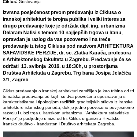
Ciklus:
Gostovanja
Izvrsna posjećenost prvom predavanju iz Ciklusa o
iranskoj arhitekturi te brojna publika i veliki interes za
drugo predavanje koje je održala dipl. ing. urbanizma
Delaram Nafisi s temom 10 najljepših trgova u Iranu,
opravdan je razlog da vas pozovemo i na treće
predavanje iz istog Ciklusa pod nazivom ARHITEKTURA
SAFAVIDSKE PERZIJE, dr. sc. Zlatka Karača, profesora
s Arhitektonskog fakulteta u Zagrebu. Predavanje će se
održati 13. svibnja 2016. u 18:30h, u prostorijama
Društva Arhitekata u Zagrebu, Trg bana Josipa Jelačića
3/1, Zagreb.
Ciklus predavanja o iranskoj arhitekturi zamišljen je kao tribina od tri
tematska predavanja od kojih su dva posvećena upoznavanju s
karakteristikama i tipologijom različitih graditeljskih stilova iz iranske
arhitekture islamskog perioda, dok je jedno posvećeno povijesnome
razvoju i ulozi trga u iranskom urbanizmu. "Arhitektura safavidske
Perzije" je posljednje u nizu od tri. Ciklus organizira Hrvatsko -
Iransko društvo - Irandustan i Društvo arhitekata Zagreba.