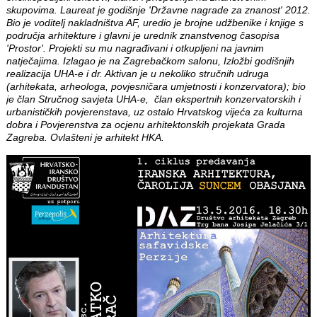
skupovima. Laureat je godišnje 'Državne nagrade za znanost' 2012.
Bio je voditelj nakladništva AF, uredio je brojne udžbenike i knjige s
područja arhitekture i glavni je urednik znanstvenog časopisa
'Prostor'. Projekti su mu nagrađivani i otkupljeni na javnim
natječajima. Izlagao je na Zagrebačkom salonu, Izložbi godišnjih
realizacija UHA-e i dr. Aktivan je u nekoliko stručnih udruga
(arhitekata, arheologa, povjesničara umjetnosti i konzervatora); bio
je član Stručnog savjeta UHA-e, član ekspertnih konzervatorskih i
urbanističkih povjerenstava, uz ostalo Hrvatskog vijeća za kulturna
dobra i Povjerenstva za ocjenu arhitektonskih projekata Grada
Zagreba. Ovlašteni je arhitekt HKA.