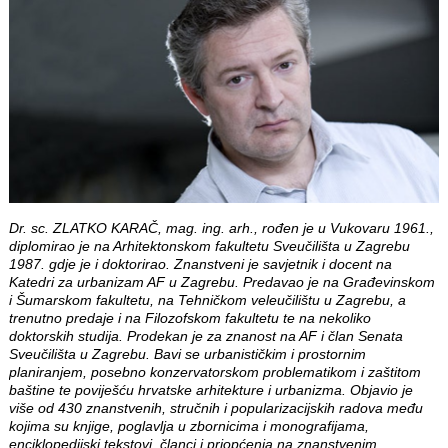
Dr. sc. ZLATKO KARAČ, mag. ing. arh., rođen je u Vukovaru 1961.,
diplomirao je na Arhitektonskom fakultetu Sveučilišta u Zagrebu
1987. gdje je i doktorirao. Znanstveni je savjetnik i docent na
Katedri za urbanizam AF u Zagrebu. Predavao je na Građevinskom
i Šumarskom fakultetu, na Tehničkom veleučilištu u Zagrebu, a
trenutno predaje i na Filozofskom fakultetu te na nekoliko
doktorskih studija. Prodekan je za znanost na AF i član Senata
Sveučilišta u Zagrebu. Bavi se urbanističkim i prostornim
planiranjem, posebno konzervatorskom problematikom i zaštitom
baštine te poviješću hrvatske arhitekture i urbanizma. Objavio je
više od 430 znanstvenih, stručnih i popularizacijskih radova među
kojima su knjige, poglavlja u zbornicima i monografijama,
enciklopedijski tekstovi, članci i priopćenja na znanstvenim