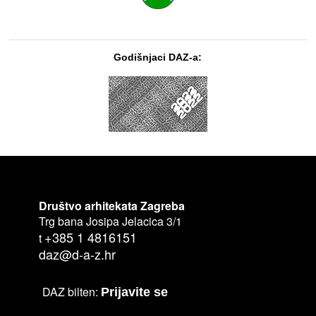
Godišnjaci DAZ-a:
Društvo arhitekata Zagreba
Trg bana Josipa Jelacica 3/1
+385 1 4816151
t
daz@d-a-z.hr
DAZ bilten:
Prijavite se