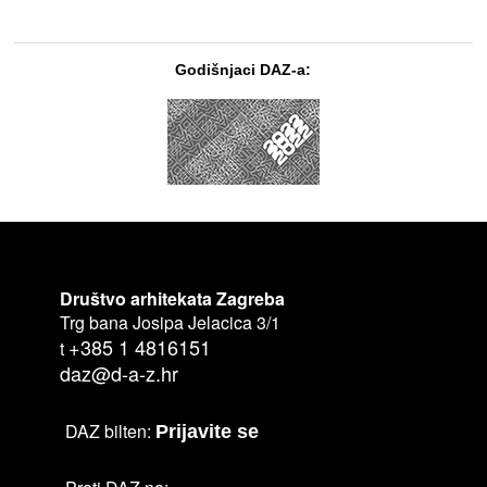
Godišnjaci DAZ-a:
Društvo arhitekata Zagreba
Trg bana Josipa Jelacica 3/1
+385 1 4816151
t
daz@d-a-z.hr
DAZ bilten:
Prijavite se