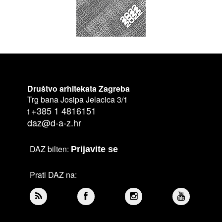
Društvo arhitekata Zagreba
Trg bana Josipa Jelacica 3/1
+385 1 4816151
t
daz@d-a-z.hr
DAZ bilten:
Prijavite se
Prati DAZ na: