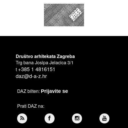
Društvo arhitekata Zagreba
Trg bana Josipa Jelacica 3/1
+385 1 4816151
t
daz@d-a-z.hr
DAZ bilten:
Prijavite se
Prati DAZ na: