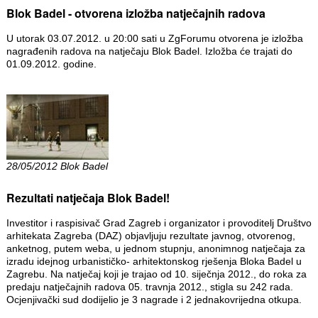
Blok Badel - otvorena izložba natječajnih radova
U utorak 03.07.2012. u 20:00 sati u ZgForumu otvorena je izložba
nagrađenih radova na natječaju Blok Badel. Izložba će trajati do
01.09.2012. godine.
28/05/2012 Blok Badel
Rezultati natječaja Blok Badel!
Investitor i raspisivač Grad Zagreb i organizator i provoditelj Društvo
arhitekata Zagreba (DAZ) objavljuju rezultate javnog, otvorenog,
anketnog, putem weba, u jednom stupnju, anonimnog natječaja za
izradu idejnog urbanističko- arhitektonskog rješenja Bloka Badel u
Zagrebu. Na natječaj koji je trajao od 10. siječnja 2012., do roka za
predaju natječajnih radova 05. travnja 2012., stigla su 242 rada.
Ocjenjivački sud dodijelio je 3 nagrade i 2 jednakovrijedna otkupa.