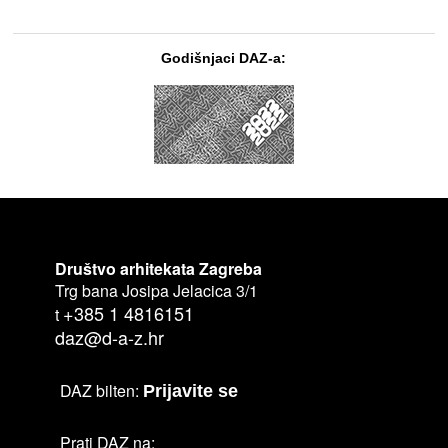
Godišnjaci DAZ-a:
Društvo arhitekata Zagreba
Trg bana Josipa Jelacica 3/1
+385 1 4816151
t
daz@d-a-z.hr
DAZ bilten:
Prijavite se
Prati DAZ na: