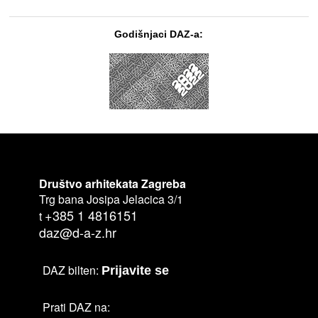
Godišnjaci DAZ-a:
Društvo arhitekata Zagreba
Trg bana Josipa Jelacica 3/1
+385 1 4816151
t
daz@d-a-z.hr
DAZ bilten:
Prijavite se
Prati DAZ na: