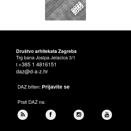
Društvo arhitekata Zagreba
Trg bana Josipa Jelacica 3/1
+385 1 4816151
t
daz@d-a-z.hr
DAZ bilten:
Prijavite se
Prati DAZ na: