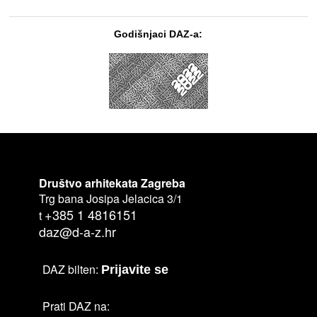
Godišnjaci DAZ-a:
Društvo arhitekata Zagreba
Trg bana Josipa Jelacica 3/1
+385 1 4816151
t
daz@d-a-z.hr
DAZ bilten:
Prijavite se
Prati DAZ na: