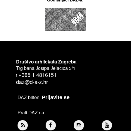
Društvo arhitekata Zagreba
Trg bana Josipa Jelacica 3/1
+385 1 4816151
t
daz@d-a-z.hr
DAZ bilten:
Prijavite se
Prati DAZ na: