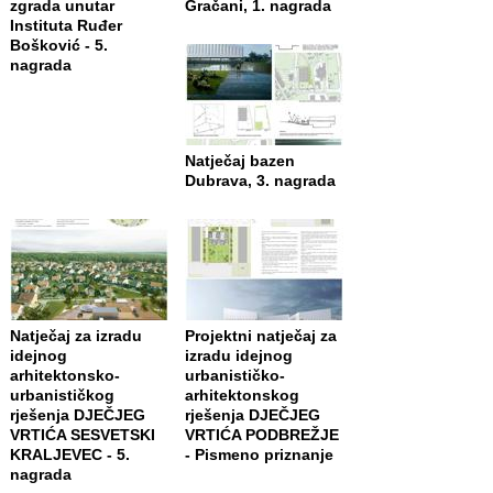
zgrada unutar
Gračani, 1. nagrada
Instituta Ruđer
Bošković - 5.
nagrada
Natječaj bazen
Dubrava, 3. nagrada
Natječaj za izradu
Projektni natječaj za
idejnog
izradu idejnog
arhitektonsko-
urbanističko-
urbanističkog
arhitektonskog
rješenja DJEČJEG
rješenja DJEČJEG
VRTIĆA SESVETSKI
VRTIĆA PODBREŽJE
KRALJEVEC - 5.
- Pismeno priznanje
nagrada