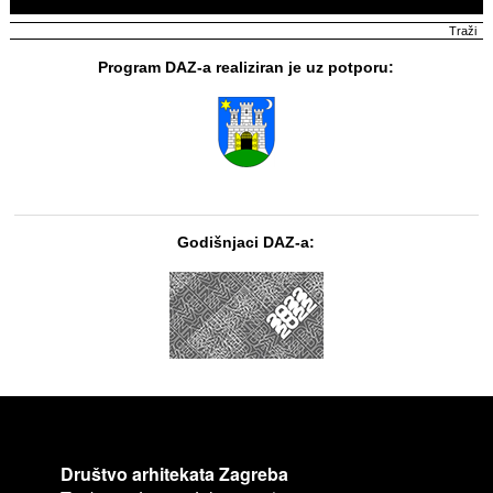
Program DAZ-a realiziran je uz potporu:
Godišnjaci DAZ-a:
Društvo arhitekata Zagreba