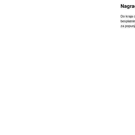
Nagrađ
Do kraja o
besplatni
za popunja