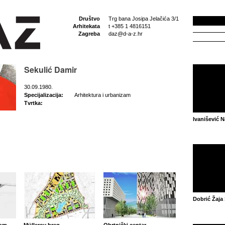
Društvo
Trg bana Josipa Jelačića 3/1
Arhitekata
t +385 1 4816151
Zagreba
daz@d-a-z.hr
Sekulić Damir
30.09.1980.
Specijalizacija:
Arhitektura i urbanizam
Tvrtka:
Ivanišević 
Dobrić Žaja