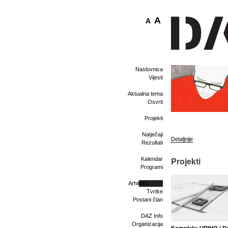
A
A
Naslovnica
Vijesti
Aktualna tema
Osvrti
Projekti
Natječaji
Detaljnije
Rezultati
Projekti
Kalendar
Programi
Arhitekti
Tvrtke
Postani član
DAZ Info
Organizacija