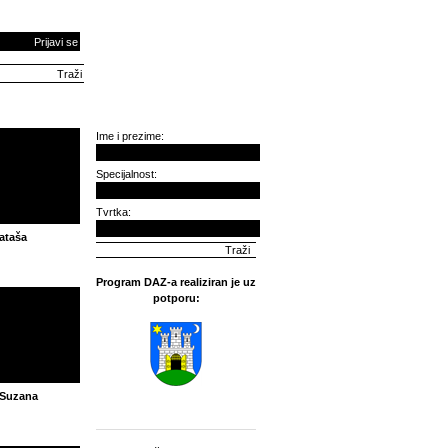
Prijavi se
Ime i prezime:
Specijalnost:
Tvrtka:
Nataša
Program DAZ-a realiziran je uz
potporu:
 Suzana