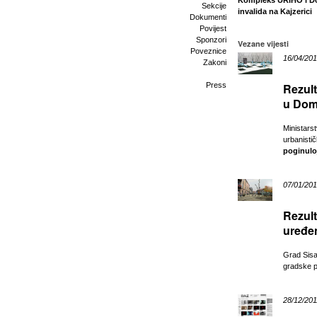
Kompleks URIHO i 
Sekcije
invalida na Kajzerici
Dokumenti
Povijest
Sponzori
Vezane vijesti
Poveznice
16/04/201
Zakoni
Press
Rezult
u Dom
Ministarst
urbanisti
poginulo
07/01/201
Rezult
uređe
Grad Sisak
gradske p
28/12/20