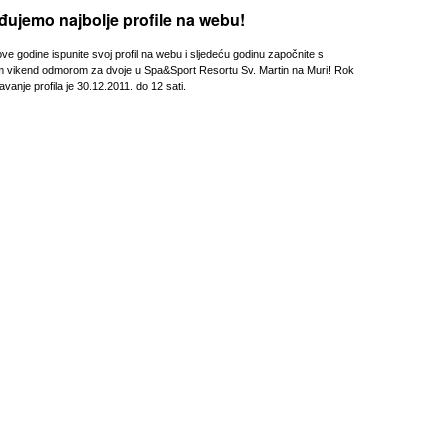
ujemo najbolje profile na webu!
ve godine ispunite svoj profil na webu i sljedeću godinu započnite s
m vikend odmorom za dvoje u Spa&Sport Resortu Sv. Martin na Muri! Rok
vanje profila je 30.12.2011. do 12 sati.