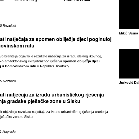
Dom
Müllerov breg
Obrtnički centar
5 Rezultati
Mikić Vesna
ati natječaja za spomen obilježje djeci poginuloj
ovinskom ratu
vo branitelja objavilo je rezultate natječaja za izradu idejnog likovnog,
čko-arhitektonskog i krajobraznog rješenja
spomen obilježja djeci
j u Domovinskom ratu
u Republici Hrvatskoj.
5 Rezultati
Jurković Da
ati natječaja za izradu urbanističkog rješenja
nja gradske pješačke zone u Sisku
 objavio je rezultate natječaja za izradu urbanističkog rješenja uređenja
ješačke zone u Sisku.
11 Nagrada