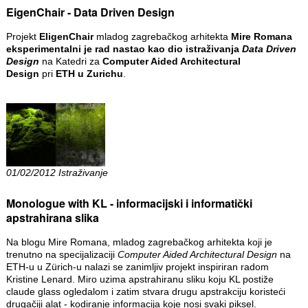
EigenChair - Data Driven Design
Projekt
EligenChair
mladog zagrebačkog arhitekta
Mire Romana
eksperimentalni je rad nastao kao dio istraživanja
Data Driven
Design
na Katedri za
Computer Aided Architectural
Design
pri
ETH
u
Zurichu
.
01/02/2012 Istraživanje
Monologue with KL - informacijski i informatički
apstrahirana slika
Na blogu Mire Romana, mladog zagrebačkog arhitekta koji je
trenutno na specijalizaciji
Computer Aided Architectural Design
na
ETH-u u Zürich-u nalazi se zanimljiv projekt inspiriran radom
Kristine Lenard. Miro uzima apstrahiranu sliku koju KL postiže
claude glass ogledalom i zatim stvara drugu apstrakciju koristeći
drugačiji alat - kodiranje informacija koje nosi svaki piksel.