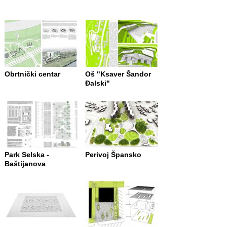
Obrtnički centar
Oš "Ksaver Šandor
Đalski"
Park Selska -
Perivoj Špansko
Baštijanova