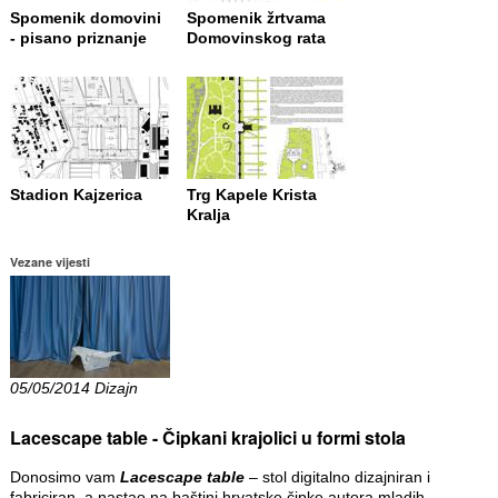
Spomenik domovini
Spomenik žrtvama
- pisano priznanje
Domovinskog rata
Stadion Kajzerica
Trg Kapele Krista
Kralja
Vezane vijesti
05/05/2014 Dizajn
Lacescape table - Čipkani krajolici u formi stola
Donosimo vam
Lacescape table
– stol digitalno dizajniran i
fabriciran, a nastao na baštini hrvatske čipke autora mladih