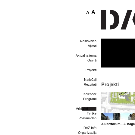
A
A
Naslovnica
Vijesti
Aktualna tema
Osvrti
Projekti
Natječaji
Projekti
Rezultati
Kalendar
Programi
Arhitekti
Tvrtke
Postani član
Aluartforum - 2. nag
DAZ Info
Organizacija