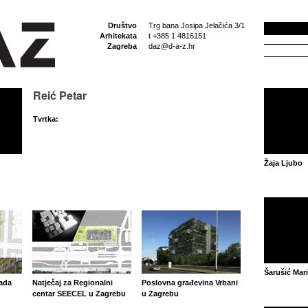
Društvo
Trg bana Josipa Jelačića 3/1
Arhitekata
t +385 1 4816151
Zagreba
daz@d-a-z.hr
Reić Petar
Tvrtka:
Žaja Ljubo
Šarušić Mari
rada
Natječaj za Regionalni
Poslovna građevina Vrbani
centar SEECEL u Zagrebu
u Zagrebu