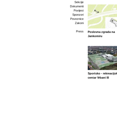
Sekcije
Dokumenti
Povijest
Sponzori
Poveznice
Zakoni
Press
Poslovna zgrada na
Jankomiru
Sportsko - rekreacijsk
centar Vrbani III